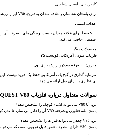
کاربردهای باستان شناسی
برای باستان شناسان و علاقه مندان به تاریخ، V80 ابزار ارزشمندی برای کشف سرنخ هایی از گذشته است.
اهداف امنیتی
V80 فقط برای علاقه مندان نیست. ویژگی های پیشرفته آن ر
اطمینان حاصل می کند.
محصولات دیگر
فلزیاب صوتی آمریکایی کوئست ۳۵
مقرون به صرفه بودن و ارزش برای پول
سرمایه گذاری در گنج یاب آمریکایی فقط یک خرید نیست. این 
بی نظیری را برای پول ارائه می دهد.
سوالات متداول درباره فلزیاب QUEST V80
س: آیا V80 می تواند اشیاء کوچک را تشخیص دهد؟
پاسخ: بله، فناوری پیشرفته V80 آن را قادر می سازد تا حتی کوچکترین اقلام فلزی را با دقت بالا شناسایی کند.
س: V80 چقدر می تواند فلزات را تشخیص دهد؟
پاسخ: V80 دارای محدوده عمق قابل توجهی است که می تواند فلزات مدفون شده در چندین اینچ زیر سطح را تشخیص دهد.