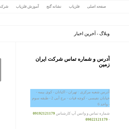
صفحه اصلی
فلزیاب
نشانه گنج
آموزش فلزیاب
شرکت 
وبلاگ - آخرین اخبار
آدرس و شماره تماس شرکت ایران
زمین
آدرس شعبه مرکزی : تهران - اکباتان - کوی بیمه -
خیابان نفیسی - کوچه فیات - برج آبی 2 - طبقه سوم
- واحد 6
شماره تماس و واتس آپ کارشناس
09192121179
09022121179
-