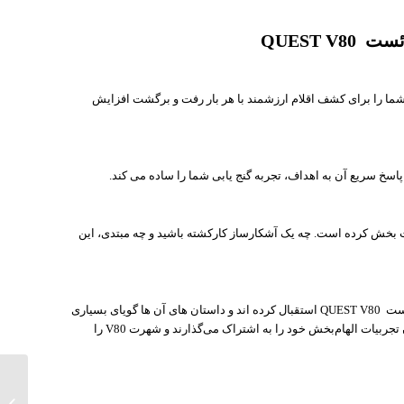
QUEST V
شود و شانس شما را برای کشف اقلام ارزشمند با هر بار رفت و برگشت افزایش
 پسند و طراحی ارگونومیک، استفاده از V80 را لذت بخش کرده است. چه یک آشکارساز کارکشته باشید و چه مبتدی، این
علاقه مندان در سراسر جهان از ردیاب گنج یاب آمریکایی کوئست QUEST V80 استقبال کرده اند و داستان های آن ها گویای بسیاری
است. از یافتن سکه‌های باستانی تا کشف آثار تاریخی، کاربران تجربیات الهام‌بخش خود را به اشتراک می‌گذارند و شهرت V80 را
فلزیاب 