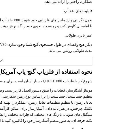
عملکرد، راحتی را ارائه می دهد.
قابلیت های ضد آب
بدون نگرانی وا
با اطمینان کاوش کنید و زمینه جستجوی خود را گسترش دهید.
عمر باتری طولانی
د
مدت طولانی روشن می ماند.
گن
نحوه استفاده از فلزیاب گنج یاب آمریکایی کو
شروع کار با فلزیاب QUEST V80 بسیار آسان است. برای مبتدیان، این مراحل ساده را دنبال کنید:
مونتاژ آشکارساز: قطعات را طبق دستورالعمل کاربر پسند وصل
تنظیم حساسیت: حساسیت را بر اساس نوع زمین سفارشی کن
تعادل زمین: با تنظیم تنظیمات تعادل زمین، عملکرد را بهینه کنی
تکنیک چرخش: در هنر تاب دادن آشکارساز برای اسکن کارآمد
سیگنال های صوتی: با زنگ های مختلف که فلزات مختلف را نش
نکته حرفه ای: به طور منظم آشکارساز خود را کالیبره کنید تا 