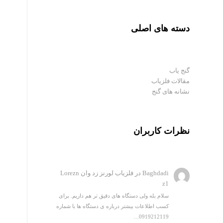
دسته های اصلی
گنج یاب
مقالات فلزیاب
نشانه های گنج
نظرات کاربران
Baghdadi
در
فلزیاب لورنز زد وان Lorezn
z1
سلام بله ولی دستگاه های دقیق تر هم داریم. برای
کسب اطلاعات بیشتر درباره ی دستگاه ها با شماره
0919212119…