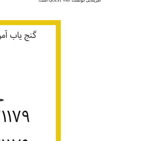
آمریکایی کوئست QUEST V80 است.