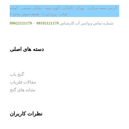
آدرس شعبه مرکزی : تهران - اکباتان - کوی بیمه - خیابان نفیسی - کوچه
فیات - برج آبی 2 - طبقه سوم - واحد 6
شماره تماس و واتس آپ کارشناس
09192121179
-
09022121179
دسته های اصلی
گنج یاب
مقالات فلزیاب
نشانه های گنج
نظرات کاربران