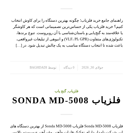
راهنمای جامع خرید فلزیاب؛ چگونه بهترین دستگاه را برای کاوش انتخاب
کنیم؟ خرید فلزیاب یکی از حساس‌ترین تصمیماتی است که هر کاوشگر
یا علاقه‌مند به گنج‌یابی و باستان‌شناسی با آن روبروست. تنوع برندها،
تکنولوژی‌های متفاوت (VLF، PI، GPR) و انبوهی از تبلیغات غیرواقعی،
باعث شده تا انتخاب دستگاه مناسب به یک چالش تبدیل شود. در […]
/
/
جولای 30, 2026
0 دیدگاه
توسط
BAGHDADI
فلزیاب
,
گنج یاب
فلزیاب SONDA MD-5008
فلزیاب Sonda MD-5008 فلزیاب Sonda MD-5008 از بهترین دستگاه های
این شرکت نامدار دارای تفکیک فلزات «آهنی وغیرآهنی» سیستم بالانس