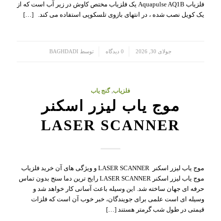
فلزیاب Aquapulse AQ1B یک فلزیاب مختص کاوش در زیر آب است که از
یک کویل نصب شده ، در انتهای بازوی تلسکوپی استفاده می کند. […]
/
/
جولای 30, 2026
0 دیدگاه
توسط
BAGHDADI
فلزیاب
,
گنج یاب
موج یاب لیزر اسکنر
LASER SCANNER
موج یاب لیزر اسکنر LASER SCANNER و ویژگی های آن خرید فلزیاب
موج یاب لیزر اسکنر LASER SCANNER رایج ترین دما سنج بدون تماس
حرفه ای جهان ساخته شد. این وسیله باعث آسانی کار خواهد شد و
وسیله ای است علمی برای جویندگان، خبر خوب آن است که فلزات
قیمتی در طول شب گرمتر هستند […]