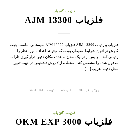
فلزیاب
,
گنج یاب
فلزیاب AJM 13300
فلزیاب و ردیاب AJM 13300 فلزیاب AJM 13300 سیستمی مناسب جهت
کاوش در انواع شرایط محیطی بوده، که میتواند اهداف مورد نظر را
ردیابی کند ، و پس از نزدیک شدن به هدف مکان دقیق قرار گیری فلزات
مدفون شده را مشخص کند. استفاده از ۲ روش تشخیص در جهت تعیین
محل دفینه ضریب […]
/
/
جولای 30, 2026
0 دیدگاه
توسط
BAGHDADI
فلزیاب
,
گنج یاب
فلزیاب OKM EXP 3000