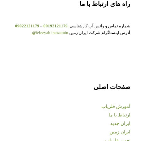
راه های ارتباط با ما
شماره تماس و واتس آپ کارشناسی
09192121179
-
09022121179
آدرس اینستاگرام شرکت ایران زمین
felezyab.iranzamin@
صفحات اصلی
آموزش فلزیاب
ارتباط با ما
ایران جدید
ایران زمین
تعمیر فلزیاب