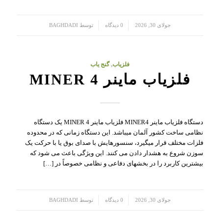
/
/
جولای 30, 2026
0 دیدگاه
توسط
BAGHDADI
فلزیاب
,
گنج یاب
فلزیاب ماینر MINER 4
دستگاه فلزیاب ماینر MINER4 فلزیاب ماینر MINER 4 یک دستگاه
نظامی ساخت کشور آلمان میباشد. این دستگاه زمانی که در محدوده
فلزات مختلف قرار میگیرد، سنسورهایش با صدای بوق یا با حرکت یک
سوزن شروع به هشدار دادن می کنند. این ویژگی باعث می شود که
بیشترین کاربرد را در بخشهای دفاعی و نظامی خصوصاً در […]
/
/
جولای 30, 2026
0 دیدگاه
توسط
BAGHDADI