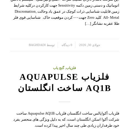
اتوماتیک و دستی زمین دکمه Sensitivity جهت کارکردن درکلیه شرایط
زمین قابلیت شناسایی ذرات کوچک در عمق باد وحالت Discromation,
All- Metal کلید Zero جهت -۰- کردن موقعیت خاک. شناسایی قوی فلز
طلا عقربه نشانگر […]
/
/
جولای 30, 2026
0 دیدگاه
توسط
BAGHDADI
فلزیاب
,
گنج یاب
فلزیاب AQUAPULSE
AQ1B ساخت انگلستان
فلزیاب آکواپالس ساخت انگلستان فلزیاب Aquapulse AQ1B ساخت
شرکت آکوا اسکن انگلستان است، که به دلیل ویژگی های منحصر بفرد
خود طرفداران زیادی طی چند سال اخیر پیدا کرده است.