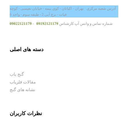
آدرس شعبه مرکزی : تهران - اکباتان - کوی بیمه - خیابان نفیسی - کوچه
فیات - برج آبی 2 - طبقه سوم - واحد 6
شماره تماس و واتس آپ کارشناس
09192121179
-
09022121179
دسته های اصلی
گنج یاب
مقالات فلزیاب
نشانه های گنج
نظرات کاربران