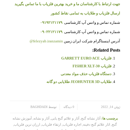
جهت ارتباط با کارشناسان ما و خرید بهترین فلزیاب با ما تماس بگیرید
ارسال فلزیاب و طلایاب به تمامی نقاط کشور
شماره تماس و واتس آپ کارشناسی
۰۹۱۹۲۱۲۱۱۷۹
شماره تماس و واتس آپ کارشناسی
۰۹۰۲۲۱۲۱۱۷۹
آدرس اینستاگرام شرکت ایران زمین
felezyab.iranzamin@
Related Posts:
فلزیاب GARRETT EURO ACE
فلزیاب FISHER XLT-30
دستگاه فلزیاب حذف مواد معدنی
طلایاب JEOHUNTER 3D طلایابی دو گانه
/
/
ژوئن 14, 2022
0 دیدگاه
توسط
BAGHDADI
برچسب ها:
آثار نشانه گنج
,
آثار و علائم گنج یابی
,
آثار و نشانه
,
آموزش نشانه
گنج
,
اثار علائم گنج دفینه
,
اجاره فلزیاب
,
ارتقاء فلزیاب
,
ارزان ترین فلزیاب
,