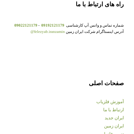
راه های ارتباط با ما
شماره تماس و واتس آپ کارشناسی
09192121179
-
09022121179
آدرس اینستاگرام شرکت ایران زمین
felezyab.iranzamin@
صفحات اصلی
آموزش فلزیاب
ارتباط با ما
ایران جدید
ایران زمین