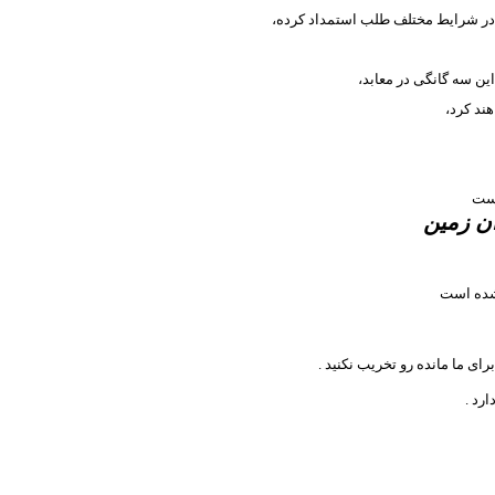
 در شرایط مختلف طلب استمداد کرده،
ین سه گانگی در معابد،
ند کرد،
است
ن زمین
 شده است
رای ما مانده رو تخریب نکنید .
رد .