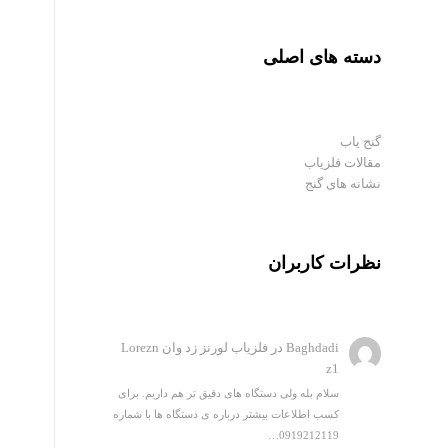
دسته های اصلی
گنج یاب
مقالات فلزیاب
نشانه های گنج
نظرات کاربران
Baghdadi
در
فلزیاب لورنز زد وان Lorezn
z1
سلام بله ولی دستگاه های دقیق تر هم داریم. برای
کسب اطلاعات بیشتر درباره ی دستگاه ها با شماره
0919212119…