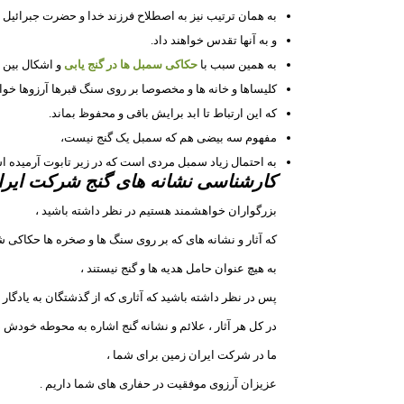
به همان ترتیب نیز به اصطلاح فرزند خدا و حضرت جبرائیل
و به آنها تقدس خواهند داد.
به همین سبب با
حکاکی سمبل ها در گنج یابی
و اشکال بین ا
کلیساها و خانه ها و مخصوصا بر روی سنگ قبرها آرزوها خواه
که این ارتباط تا ابد برایش باقی و محفوظ بماند.
مفهوم سه بیضی هم که سمبل یک گنج نیست،
به احتمال زیاد سمبل مردی است که در زیر تابوت آرمیده 
کارشناسی نشانه های گنج شرکت
ایرا
بزرگواران خواهشمند هستیم در نظر داشته باشید ،
که آثار و نشانه های که بر روی سنگ ها و صخره ها حکاکی
به هیچ عنوان حامل هدیه ها و گنج نیستند ،
پس در نظر داشته باشید که آثاری که از گذشتگان به یادگار ب
در کل هر آثار ، علائم و نشانه گنج اشاره به محوطه خودش دا
ما در شرکت ایران زمین برای شما ،
عزیزان آرزوی موفقیت در حفاری های شما داریم .