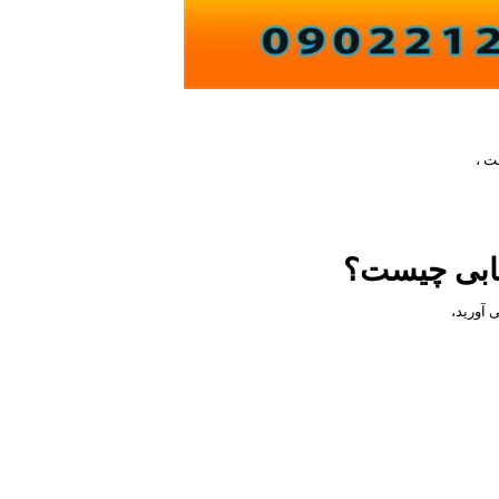
ت ،
یابی چیست؟
 آورید،