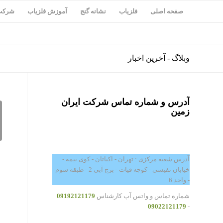
صفحه اصلی
فلزیاب
نشانه گنج
آموزش فلزیاب
شرکت 
وبلاگ - آخرین اخبار
آدرس و شماره تماس شرکت ایران
زمین
آدرس شعبه مرکزی : تهران - اکباتان - کوی بیمه -
خیابان نفیسی - کوچه فیات - برج آبی 2 - طبقه سوم
- واحد 6
شماره تماس و واتس آپ کارشناس
09192121179
09022121179
-