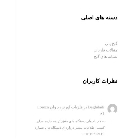
دسته های اصلی
گنج یاب
مقالات فلزیاب
نشانه های گنج
نظرات کاربران
Baghdadi
در
فلزیاب لورنز زد وان Lorezn
z1
سلام بله ولی دستگاه های دقیق تر هم داریم. برای
کسب اطلاعات بیشتر درباره ی دستگاه ها با شماره
0919212119…