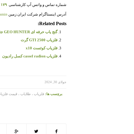
شماره تماس و واتس آپ کارشناسی
۱۱۷۹
آدرس اینستاگرام شرکت ایران زمین
amin@
Related Posts:
گنج یاب حرفه ای GEO HUNTER جئو هانتر
فلزیاب GTI 2500 گرت
فلزیاب کوئست x10
فلزیاب cassel radion کسل رادیون
/
جولای 30, 2024
برچسب ها:
فلزیاب ، طلایاب ، قیمت فلزیا