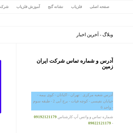
صفحه اصلی
فلزیاب
نشانه گنج
آموزش فلزیاب
شرکت 
وبلاگ - آخرین اخبار
آدرس و شماره تماس شرکت ایران
زمین
آدرس شعبه مرکزی : تهران - اکباتان - کوی بیمه -
خیابان نفیسی - کوچه فیات - برج آبی 2 - طبقه سوم
- واحد 6
شماره تماس و واتس آپ کارشناس
09192121179
09022121179
-