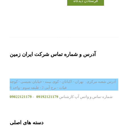
آدرس و شماره تماس شرکت ایران زمین
آدرس شعبه مرکزی : تهران - اکباتان - کوی بیمه - خیابان نفیسی - کوچه
فیات - برج آبی 2 - طبقه سوم - واحد 6
شماره تماس و واتس آپ کارشناس
09192121179
-
09022121179
دسته های اصلی