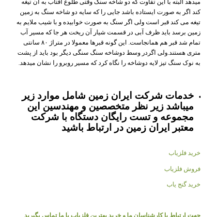
میدهد البته با این تفاوت که دو شاخه سنگ وقتی طلوع ﺁفتاب به ﺁن تیغه
کند اگر به صورت ایستاده باشد جایی را که سایه دو شاخه سنگ به زمین
تیغه می کند قبر است ولی اگر سنگ به صورت خوابیده و با شیب ملایم به
زمین برسد باید ظرف ﺁبی در قسمت شیار ﺁن ریخت هر جا که مسیر ﺁب
تمام شد قبر هم همانجاست. این گونه قبرها معمولا در متراژ ۸۰ سانتی
متری هستند.ولی اگردر وسط دوشاخه سنگ سنگی دیگر بود باید از پشت
به نوک سنگ تیز لایه دوشاخه را نگاه کرد که مسیر روبرو را نشان میدهد.
خدمات شرکت ایران زمین شامل موارد زیر
میباشد زیر نظر متخصصین و مهندسین این
مجموعه و تست رایگان دستگاه با شرکت
معتبر ایران زمین در ارتباط باشید
خرید فلزیاب
فروش فلزیاب
خرید گنج یاب
جهت ارتباط با کارشناسان ما و خرید بهترین فلزیاب با ما تماس بگیرید