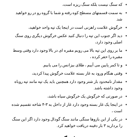
که سنگ نیست بلکه سنگ ریزه است،
به سمت قسمتهای مسطح کوه رفته و شما با گروه رو در رو خواهید
شد.
خرگوش علامت راهزنی است در اینجا یک تپه واحد خواهید،
دید اگر جنوب این تپه را دنبال کنید عکس خرگوش دیگری روی سنگ
اصلی وجود دارد،
ما بر روی این تپه بالا می رویم مقبره ای در بالا وجود دارد وقتی وسط
مقبره را حفر کرده ،
و تا کمر پایین می آییم ، طلای بیزانس را می یابیم.
وقتی هنگام ورود به غار بسته علامت خرگوش پیدا کردید،
مقدار نامحدود بار شتر وجود دارد همچنین باید یک تپه مانند تپه روباه
وجود داشته باشد.
در صورتی که خرگوش یک خرگوش سیاه باشد،
در اینجا یک غار بسته وجود دارد غار از داخل به ۳-۴ شاخه تقسیم شده
است ،
در یکی از این بازوها سنگی مانند سنگ گودال وجود دارد اگر این سنگ
را بردارید ۳ بار دفینه دریافت خواهید کرد.