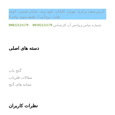
آدرس شعبه مرکزی : تهران - اکباتان - کوی بیمه - خیابان نفیسی - کوچه
فیات - برج آبی 2 - طبقه سوم - واحد 6
شماره تماس و واتس آپ کارشناس
09192121179
-
09022121179
دسته های اصلی
گنج یاب
مقالات فلزیاب
نشانه های گنج
نظرات کاربران