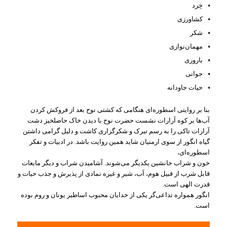
خِرد
کشاورزی
شکر
مهمان
نوازی
باروری
جوانی
حیات جاودانه
بنا بر روایتی اسطوره
ای هنگامی که ‏کشتی نوح بعد از فروکش کردن
آب
ها بر کوه آرارات نشست حضرت نوح با دیدن خاک حاصلخیز دشت
آرارات تاکی را به ‏رسم تبرک و شکرگزاری کاشت و دلیل گرامی داشتن
گیاه انگور از سوی ارمنیان شاید همین روایت باشد. در ادبیات و تفکر
‏اسطوره
ای،
خون و شراب جانشین یکدیگر می
شوند. آشامیدن شراب و دیگر مایعات
قابل شرب از قبیل هوم، آب، شیر و غیره ‏نمادی از پذیرش و جذب حیات و
قدرت الهی است.
انگور همواره تداعی
گر یکی از خدایان محبوب اساطیر یونان و روم بوده
‏است.