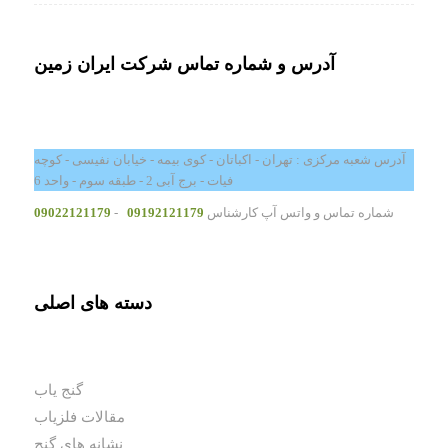
آدرس و شماره تماس شرکت ایران زمین
آدرس شعبه مرکزی : تهران - اکباتان - کوی بیمه - خیابان نفیسی - کوچه
فیات - برج آبی 2 - طبقه سوم - واحد 6
شماره تماس و واتس آپ کارشناس
09192121179
-
09022121179
دسته های اصلی
گنج یاب
مقالات فلزیاب
نشانه های گنج