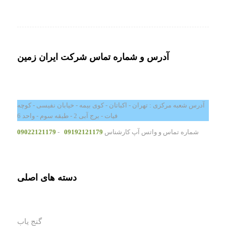
آدرس و شماره تماس شرکت ایران زمین
آدرس شعبه مرکزی : تهران - اکباتان - کوی بیمه - خیابان نفیسی - کوچه
فیات - برج آبی 2 - طبقه سوم - واحد 6
شماره تماس و واتس آپ کارشناس
09192121179
-
09022121179
دسته های اصلی
گنج یاب