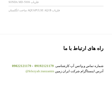
فلزیاب SONDA MD-5008
فلزیاب AQUAPULSE AQ1B ساخت انگلستان
راه های ارتباط با ما
شماره تماس و واتس آپ کارشناسی
09192121179
-
09022121179
آدرس اینستاگرام شرکت ایران زمین
felezyab.iranzamin@