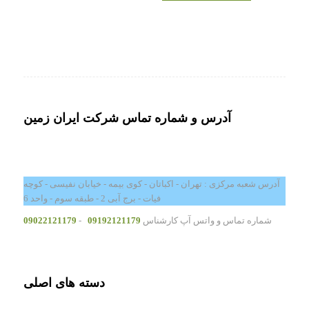
آدرس و شماره تماس شرکت ایران زمین
آدرس شعبه مرکزی : تهران - اکباتان - کوی بیمه - خیابان نفیسی - کوچه
فیات - برج آبی 2 - طبقه سوم - واحد 6
شماره تماس و واتس آپ کارشناس
09192121179
-
09022121179
دسته های اصلی