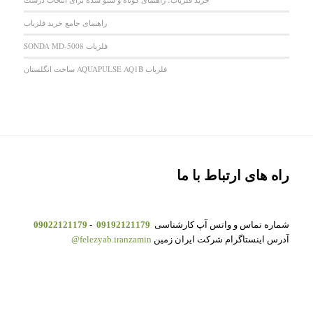
راهنمای جامع خرید فلزیاب
فلزیاب SONDA MD-5008
فلزیاب AQUAPULSE AQ1B ساخت انگلستان
راه های ارتباط با ما
شماره تماس و واتس آپ کارشناسی
09192121179
-
09022121179
آدرس اینستاگرام شرکت ایران زمین
felezyab.iranzamin@