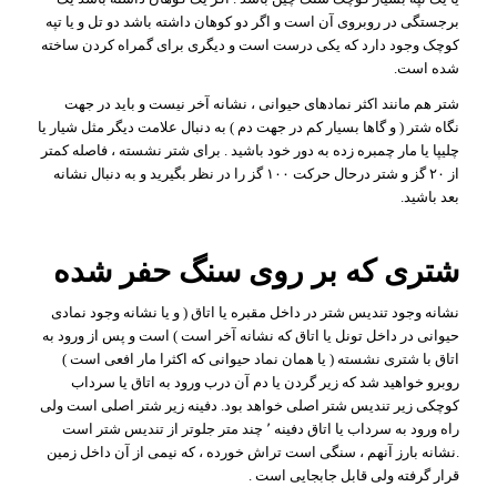
برجستگی در روبروی آن است و اگر دو کوهان داشته باشد دو تل و یا تپه
کوچک وجود دارد که یکی درست است و دیگری برای گمراه کردن ساخته
شده است.
شتر هم مانند اکثر نمادهای حیوانی ، نشانه آخر نیست و باید در جهت
نگاه شتر ( و گاها بسیار کم در جهت دم ) به دنبال علامت دیگر مثل شیار یا
چلیپا یا مار چمبره زده به دور خود باشید . برای شتر نشسته ، فاصله کمتر
از ۲۰ گز و شتر درحال حرکت ۱۰۰ گز را در نظر بگیرید و به دنبال نشانه
بعد باشید.
شتری که بر روی سنگ حفر شده
نشانه وجود تندیس شتر در داخل مقبره یا اتاق ( و یا نشانه وجود نمادی
حیوانی در داخل تونل یا اتاق که نشانه آخر است ) است و پس از ورود به
اتاق با شتری نشسته ( یا همان نماد حیوانی که اکثرا مار افعی است )
روبرو خواهید شد که زیر گردن یا دم آن درب ورود به اتاق یا سرداب
کوچکی زیر تندیس شتر اصلی خواهد بود. دفینه زیر شتر اصلی است ولی
راه ورود به سرداب یا اتاق دفینه ٬ چند متر جلوتر از تندیس شتر است
.نشانه بارز آنهم ، سنگی است تراش خورده ، که نیمی از آن داخل زمین
قرار گرفته ولی قابل جابجایی است .