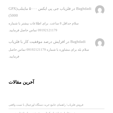
Baghdadi
در
فلزیاب جی پی ایکس ۵۰۰۰ ماینلب(GPX
5000)
سلام حداقل 8 ساعت. برای اطلاعات بیشتر با شماره
09192121179 تماس حاصل فرمایید.
Baghdadi
در
افزایش درصد موفقیت کار با فلزیاب
سلام بله برای مشاوره با شماره 09192121179 تماس حاصل
فرمایید.
آخرین مقالات
فروش فلزیاب؛ راهنمای جامع خرید دستگاه اورجینال با تست واقعی
خرید فلزیاب؛ راهنمای کوتاه و سئو شده برای انتخاب درست