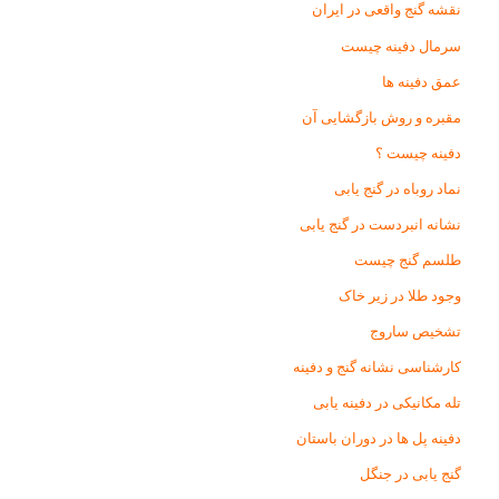
نقشه گنج واقعی در ایران
سرمال دفینه چیست
عمق دفینه ها
مقبره و روش بازگشایی آن
دفینه چیست ؟
نماد روباه در گنج یابی
نشانه انبردست در گنج یابی
طلسم گنج چیست
وجود طلا در زیر خاک
تشخیص ساروج
کارشناسی نشانه گنج و دفینه
تله مکانیکی در دفینه یابی
دفینه پل ها در دوران باستان
گنج یابی در جنگل