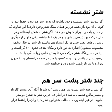
شتر نشسته
اگر تندیس شتر نشسته وجود داشت که بدون سر هم بود و فقط بدن و
کوهان آن بود باز دفینه در زیر همان سنگ شتر وجود دارد.با این تفاوت که
از همان بالا ، راه برای کاوش می دهد . اگر شتر به شکل ایستاده و در
حال حرکت بود ( یعنی پاهای جلو در یک خط نباشند یکی جلوتر از دیگری
باشد ، پاهای عقب حتی در یک امتداد هم نباشند باز شتر در حال توقف
محسوب میشود ) اشاره به دور دارد و مکان هدف حدود ۱۰۰ گز است و
باید در مسیر نگاه شتر حرکت کرد تا به تل خاکی و یا سنگی با نشانه
برسید پس از یافتن درب و شکستن پلمپ در سمت راستتان و بالا درون
دیواره با سربار پلمپ شده روبرو خواهید شد .
چند شتر پشت سر هم
اگر نشان چند شتر پشت سر هم باشند ( به شرط آنکه آنجا مسیر کاروان
و مسیر مالرو قدیمی نباشد ) در اطراف آخرین شتر به شعاع دو متر
بکاوید . در غیر اینصورت به حالت شتر اول نظر کنید و آن را راهنما قرار
دهید .