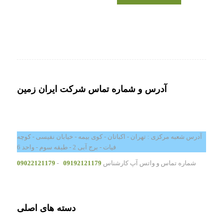
آدرس و شماره تماس شرکت ایران زمین
آدرس شعبه مرکزی : تهران - اکباتان - کوی بیمه - خیابان نفیسی - کوچه
فیات - برج آبی 2 - طبقه سوم - واحد 6
شماره تماس و واتس آپ کارشناس
09192121179
-
09022121179
دسته های اصلی