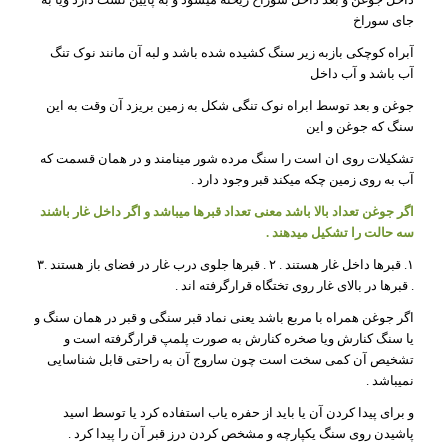
جای سوراخ
آبراه کوچکی بازبه زیر سنگ کشیده شده باشد و لبه آن مانند نوک تنگ
آب باشد و آب داخل
جوغن و بعد توسط ابراه نوک تنگی شکل به زمین بریزد آن وقت به این
سنگ که جوغن و این
تشکیلات روی ان است را سنگ مرده شور مینامند و در همان قسمت که
آب به روی زمین چکه میکند قبر وجود دارد .
اگر جوغن تعداد بالا باشد معنی تعداد قبرها میباشد و اگر داخل غار باشند
سه حالت را تشکیل میدهند .
۱. قبرها داخل غار هستند . ۲ . قبرها جلوی درب غار در فضای باز هستند .۳
. قبرها در بالای غار روی تختگاه قرارگرفته اند .
اگر جوغن همراه با مربع باشد یعنی نماد قبر سنگی و قبر در همان سنگ و
یا سنگ کنارش ویا صخره کنارش به صورت پلمپ قرارگرفته است و
تشخیص آن کمی سخت است چون ساروج آن به راحتی قابل شناسایی
نمیباشد .
و برای پیدا کردن آن یا باید از حفره یاب استفاده کرد یا توسط اسید
پاشیدن روی سنگ یکپارچه و مشخص کردن درز قبر آن را پیدا کرد .