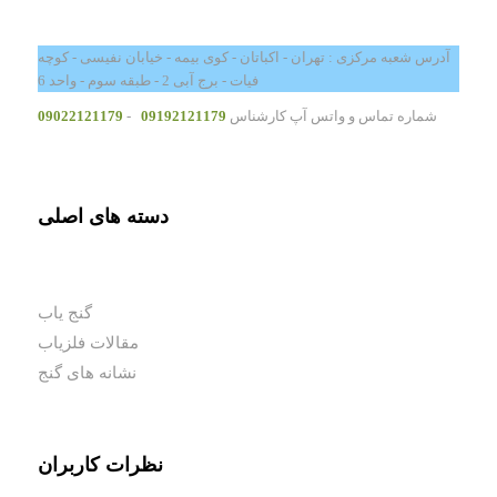
آدرس شعبه مرکزی : تهران - اکباتان - کوی بیمه - خیابان نفیسی - کوچه
فیات - برج آبی 2 - طبقه سوم - واحد 6
شماره تماس و واتس آپ کارشناس
09192121179
-
09022121179
دسته های اصلی
گنج یاب
مقالات فلزیاب
نشانه های گنج
نظرات کاربران