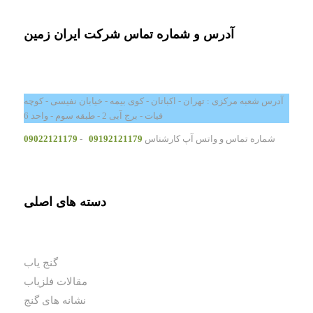
آدرس و شماره تماس شرکت ایران زمین
آدرس شعبه مرکزی : تهران - اکباتان - کوی بیمه - خیابان نفیسی - کوچه
فیات - برج آبی 2 - طبقه سوم - واحد 6
شماره تماس و واتس آپ کارشناس
09192121179
-
09022121179
دسته های اصلی
گنج یاب
مقالات فلزیاب
نشانه های گنج