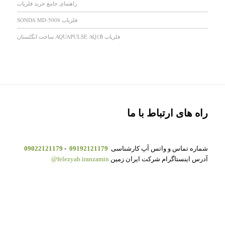
راهنمای جامع خرید فلزیاب
فلزیاب SONDA MD-5008
فلزیاب AQUAPULSE AQ1B ساخت انگلستان
راه های ارتباط با ما
شماره تماس و واتس آپ کارشناسی
09192121179
-
09022121179
آدرس اینستاگرام شرکت ایران زمین
felezyab.iranzamin@