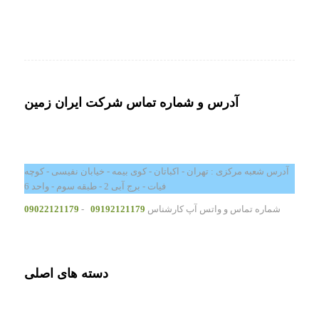
آدرس و شماره تماس شرکت ایران زمین
آدرس شعبه مرکزی : تهران - اکباتان - کوی بیمه - خیابان نفیسی - کوچه
فیات - برج آبی 2 - طبقه سوم - واحد 6
شماره تماس و واتس آپ کارشناس
09192121179
-
09022121179
دسته های اصلی