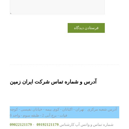
آدرس و شماره تماس شرکت ایران زمین
آدرس شعبه مرکزی : تهران - اکباتان - کوی بیمه - خیابان نفیسی - کوچه
فیات - برج آبی 2 - طبقه سوم - واحد 6
شماره تماس و واتس آپ کارشناس
09192121179
-
09022121179