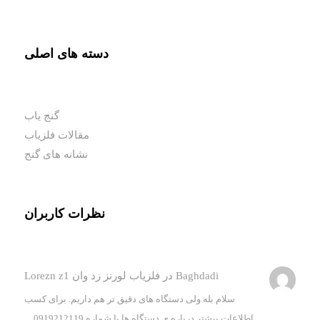
دسته های اصلی
گنج یاب
مقالات فلزیاب
نشانه های گنج
نظرات کاربران
Baghdadi
در
فلزیاب لورنز زد وان Lorezn z1
سلام بله ولی دستگاه های دقیق تر هم داریم. برای کسب
اطلاعات بیشتر درباره ی دستگاه ها با شماره 0919212119…