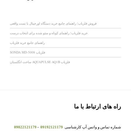
فروش فلزیاب؛ راهنمای جامع خرید دستگاه اورجینال با تست واقعی
خرید فلزیاب؛ راهنمای کوتاه و سئو شده برای انتخاب درست
راهنمای جامع خرید فلزیاب
فلزیاب SONDA MD-5008
فلزیاب AQUAPULSE AQ1B ساخت انگلستان
راه های ارتباط با ما
شماره تماس و واتس آپ کارشناسی
09192121179
-
09022121179