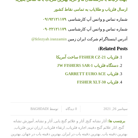
ارسال فلزیاب و طلایاب به تمامی نقاط کشور
شماره تماس و واتس آپ کارشناسی
۰۹۱۹۲۱۲۱۱۷۹
شماره تماس و واتس آپ کارشناسی
۰۹۰۲۲۱۲۱۱۷۹
آدرس اینستاگرام شرکت ایران زمین
felezyab.iranzamin@
Related Posts:
فلزیاب FISHER CZ-21 ساخت آمریکا
دستگاه فلزیاب JW FISHERS SAR-1
فلزیاب GARRETT EURO ACE
فلزیاب FISHER XLT-30
/
/
سپتامبر 26, 2021
0 دیدگاه
توسط
BAGHDADI
برچسب ها:
آثار نشانه گنج
,
آثار و علائم گنج یابی
,
آثار و نشانه
,
آموزش نشانه
گنج
,
اثار علائم گنج دفینه
,
اجاره فلزیاب
,
ارتقاء فلزیاب
,
ارزان ترین فلزیاب
,
بهترین دفینه یاب
,
بهترین دفینه یاب در ایران
,
بهترین دفینه یاب در جهان
,
بهترین