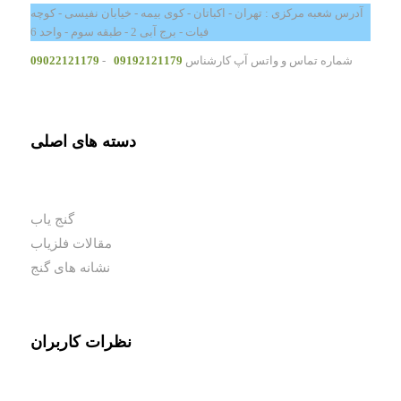
آدرس شعبه مرکزی : تهران - اکباتان - کوی بیمه - خیابان نفیسی - کوچه
فیات - برج آبی 2 - طبقه سوم - واحد 6
شماره تماس و واتس آپ کارشناس
09192121179
-
09022121179
دسته های اصلی
گنج یاب
مقالات فلزیاب
نشانه های گنج
نظرات کاربران