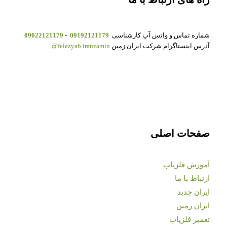
شماره تماس و واتس آپ کارشناسی
09192121179
-
09022121179
آدرس اینستاگرام شرکت ایران زمین
felezyab.iranzamin@
صفحات اصلی
آموزش فلزیاب
ارتباط با ما
ایران جدید
ایران زمین
تعمیر فلزیاب