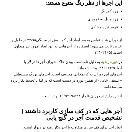
این آجرها از نظر رنگ متنوع هستند:
زرد کمرنگ
زرد مایل به قهوه‌ای
قرمز تیره و خاکی
از دوران شاه عباس به بعد ابعاد آجر کما بیش در میانگی۲۳cm در طول و
عرض ثابت می‌شود؛ استفاده از آجرهایی به این ابعاد امروز نیز متداول
است. (۵+۲۴×۲۴)
در
دوره زندیه
به دلیل نامناسب بودن خاک شیراز، آجرها در لار با
ابعاد۲۳/۵ تا ۲۴، پخته شده‌اند.
آجرهای این دوران به کریمخانی معروف است. آجرهای بزرگ مستطیل
«علینقی خانی» از همین دوره در دست است که در لبهٔ باغچه‌ها بکار برده
می‌شده‌اند.
اندازه رایج در دوران قاجار ۴*۱۹/۵*۱۹/۵ بوده است.
آجر هایی که در کف سازی کاربرد داشتند |
تشخیص قدمت آجر در گنج یابی
ابعاد آجر برای کف سازی متفاوت با آجر بکار رفته در دیوار است.