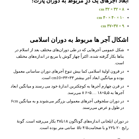
ابعاد آجرهای یک دژِ مربوط به دوران پارت:
۸ × ۳۲ × ۳۲ cm
۱۰ × ۴۰ × ۴۰ cm
۹ × ۳۷×۳۷ cm
اشکال آجر ها مربوط به دوران اسلامی
شکل عمومی آجرهایی که در طی دوران‌های مختلف بعد از اسلام در
بناها بکار گرفته شده، اکثراً چهار گوش یا مربع در اندازه‌های مختلف
است.
در قرون اولیهٔ اسلامی کما بیش تنوع آجرهای دوران ساسانی معمول
بوده و میانگین ابعاد آجر بیشتر cm10×۳۳×۳۳ است.
در قرن چهارم آجرها به کوچکترین اندازهٔ خود می رسند و میانگین ابعاد
آجرها به ۵٫۵×۱۸ ….۵×۶ ۸ می‌رسد.
در دوران سلجوقی آجرهای معمولی بزرگتر می‌شوند و به میانگین ۶cm
در طول و عرض می‌رسند.
در دوران ایلخانی اندازه‌های گوناگون ۱۸تا۳۸ بکار می‌رفته است. گونهٔ
رایج ۲۰ تا۲۲ و با ضخامت۴/۵ تا۵ سانتی متر بوده است.