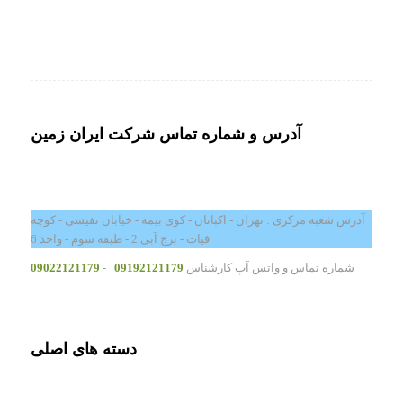
آدرس و شماره تماس شرکت ایران زمین
آدرس شعبه مرکزی : تهران - اکباتان - کوی بیمه - خیابان نفیسی - کوچه
فیات - برج آبی 2 - طبقه سوم - واحد 6
شماره تماس و واتس آپ کارشناس
09192121179
-
09022121179
دسته های اصلی