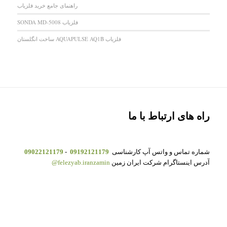
راهنمای جامع خرید فلزیاب
فلزیاب SONDA MD-5008
فلزیاب AQUAPULSE AQ1B ساخت انگلستان
راه های ارتباط با ما
شماره تماس و واتس آپ کارشناسی
09192121179
-
09022121179
آدرس اینستاگرام شرکت ایران زمین
felezyab.iranzamin@