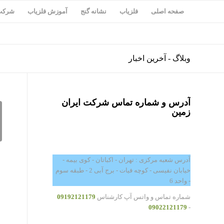
صفحه اصلی
فلزیاب
نشانه گنج
آموزش فلزیاب
شرکت 
وبلاگ - آخرین اخبار
آدرس و شماره تماس شرکت ایران
زمین
آدرس شعبه مرکزی : تهران - اکباتان - کوی بیمه -
خیابان نفیسی - کوچه فیات - برج آبی 2 - طبقه سوم
- واحد 6
شماره تماس و واتس آپ کارشناس
09192121179
09022121179
-