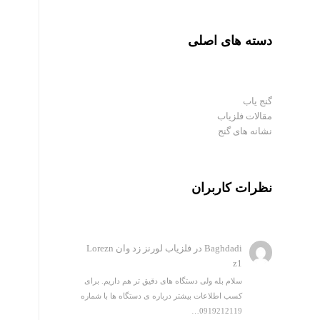
دسته های اصلی
گنج یاب
مقالات فلزیاب
نشانه های گنج
نظرات کاربران
Baghdadi
در
فلزیاب لورنز زد وان Lorezn
z1
سلام بله ولی دستگاه های دقیق تر هم داریم. برای
کسب اطلاعات بیشتر درباره ی دستگاه ها با شماره
0919212119…