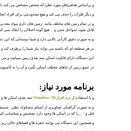
و براساس ھدفی(فلز مورد نظر) که شخص مشخص می کند با دقت
و دیگر فلزات را حذف می کند و ھیچ محدودیتی برای افراد ایجا
و در تمام زمین ھای مختلف مانند :زمین ھای داری مواد معدنی
قابل نفوذ، سواحل شنی و …ھیچ گونه اختلالی را ایجاد نمی کن
و به صورت دقیق کارآیی بالایی دارد و شما دوستانی که این دس
در ھر منطقه ای که باشید می تواند نیاز شما را برطرف کند و از
این دستگاه دارای قابلیت اسکن سه بعدی زمین میباشد و می تو
در عمق زمین از جاھای مختلف اسکن بگیرد و آن را به کامپیوتر 
برنامه مورد نیاز:
و با استفاده از
نرم افزار Visualizer 3D
سه بعدی اسکن ھا و داد
و به صورت گرافیکی تصاویری از اشیای مشکوک نظیر : شمش ھ
قبل و …، را که در اسکن ھا وجود دارد تشخیص و شناسایی کنی
و ھمچنین این دستگاه می توانند حفره ھا و فضاھای خالی زیر