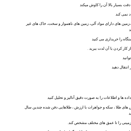
 بسیار بالا آن را کاوش میکند
د نمی کند
،زمین ھای دارای مواد آلی، زمین ھای ناھموار و سخت، خاک ھای غیر
د
تگاه را خریداری می کنید
 کار کردن با آن لدت ببرید .
انید
انتقال دھید
ه ھا و اطلاعات را به صورت دقیق آنالیز و تحلیل کنید
ای طلا ، سکه و جواھرات با ارزش ، طلاھایی دفن شده چندین سال
د
 زمینی را تا عمق ھای مختلف مشخص کند.