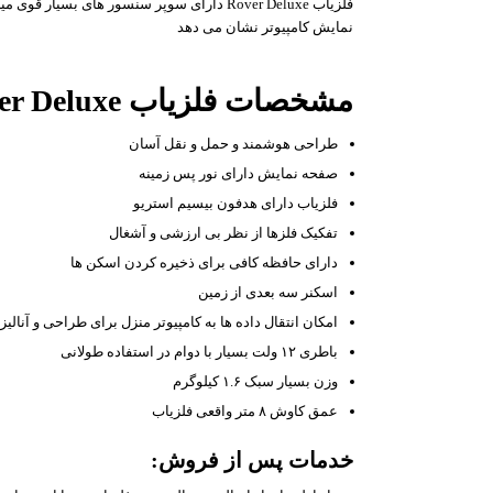
فلزیاب Rover Deluxe دارای سوپر سنسور ھای ب
نمایش کامپیوتر نشان می دھد
مشخصات فلزیاب Rover Deluxe :
طراحی هوشمند و حمل و نقل آسان
صفحه نمایش دارای نور پس زمینه
فلزیاب دارای ھدفون بیسیم استریو
تفکیک فلزھا از نظر بی ارزشی و آشغال
دارای حافظه کافی برای ذخیره کردن اسکن ھا
اسکنر سه بعدی از زمین
امکان انتقال داده ھا به کامپیوتر منزل برای طراحی و آنالیز 
باطری ۱۲ ولت بسیار با دوام در استفاده طولانی
وزن بسیار سبک ۱.۶ کیلوگرم
عمق کاوش ۸ متر واقعی فلزیاب
خدمات پس از فروش: