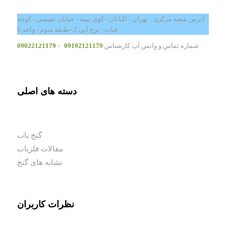
آدرس شعبه مرکزی : تهران - اکباتان - کوی بیمه - خیابان نفیسی - کوچه
فیات - برج آبی 2 - طبقه سوم - واحد 6
شماره تماس و واتس آپ کارشناس
09192121179
-
09022121179
دسته های اصلی
گنج یاب
مقالات فلزیاب
نشانه های گنج
نظرات کاربران