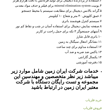
۲.استفاده ار پردازنده دیجیتال برای تولید فرکانس با دقت هزارم هرتز
۴.یونیت mineral elimination system برای فیلتر و حذف مواد معدنی
۵.گراند بالانس دیجیتال برای مطابقت سیستم با محیط جستجو
۶.عمق کاووش ۴۰ متر و شعاع ۱۰ کیلومتر
۷.سیستم کنترل هوشمند باتری
۸.صفحه نمایش دیجیتال برای استفاده آسان در شب و نقاط کم نور
۹.آنتنهای جستجوگر ۳ تکه برای حمل راحت تر کاربر
۱۰.باتری قابل شارژ
۱۱.نشانگر انتقال سیگنال به زمین
۱۲.استفاده مداوم برای چند ساعت
۱۳.باکس ضد ضربه و ضد آب
۱۴.یکسال گارانتی
۱۵.دفترچه آموزشی
خدمات شرکت ایران زمین شامل موارد زیر
میباشد زیر نظر متخصصین و مهندسین این
مجموعه و تست رایگان دستگاه با شرکت
معتبر ایران زمین در ارتباط باشید
خرید فلزیاب
فروش فلزیاب