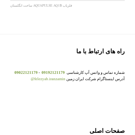
فلزیاب AQUAPULSE AQ1B ساخت انگلستان
راه های ارتباط با ما
شماره تماس و واتس آپ کارشناسی
09192121179
-
09022121179
آدرس اینستاگرام شرکت ایران زمین
felezyab.iranzamin@
صفحات اصلی