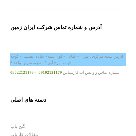
آدرس و شماره تماس شرکت ایران زمین
آدرس شعبه مرکزی : تهران - اکباتان - کوی بیمه - خیابان نفیسی - کوچه
فیات - برج آبی 2 - طبقه سوم - واحد 6
شماره تماس و واتس آپ کارشناس
09192121179
-
09022121179
دسته های اصلی
گنج یاب
مقالات فلزیاب