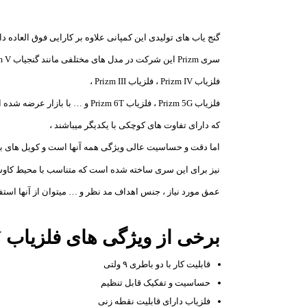
گنج یاب های تولیدی این کمپانی علاوه بر کارایی فوق العاده دا
سری Prizm این شرکت در مدل های مختلفی مانند گنجیاب Prizm V ،
فلزیاب Prizm IV ، فلزیاب Prizm III ،
فلزیاب Prizm 5G ، فلزیاب Prizm 6T و … با بازار عرضه شده است،
که دارای تفاوت های کوچکی با یکدیگر میباشند ،
اما دقت و حساسیت عالی ویژگی همه آنها است و کویل های بس
نیز برای این سری ساخته شده است که متناسب با محیط کاو
عمق مورد نیاز ، جنس اهداف مد نظر و … میتوان از آنها استفا
برخی از ویژگی های فلزیاب Prizm V ساخت امریکا :
قابلیت کار با دو باطری ۹ ولتی
حساسیت و تفکیک قابل تنظیم
فلزیاب دارای قابلیت نقطه زنی