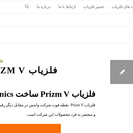
های فلزیاب
تعمیر فلزیاب
ارتباط با ما
درباره ما
فل
فلزیاب PRIZM V ساخت امریکا
فلزیاب
Prizm V
ساخت
Whites Electronics
فلزیاب Prizm V نقطه قوت شرکت وایتس در مقابل دیگر رقبا طراحی بسیار استاندارد،
و منحصر به فرد محصولات این شرکت است.