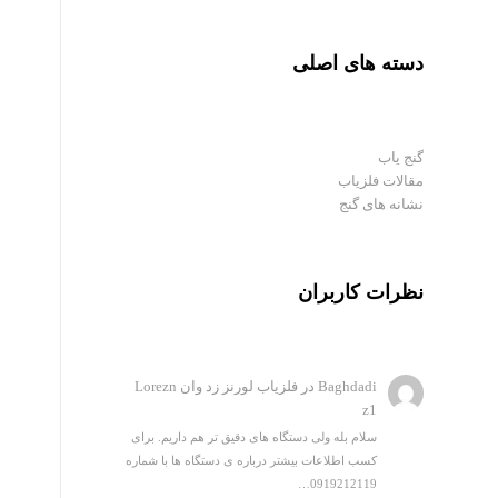
دسته های اصلی
گنج یاب
مقالات فلزیاب
نشانه های گنج
نظرات کاربران
Baghdadi
در
فلزیاب لورنز زد وان Lorezn
z1
سلام بله ولی دستگاه های دقیق تر هم داریم. برای
کسب اطلاعات بیشتر درباره ی دستگاه ها با شماره
0919212119…