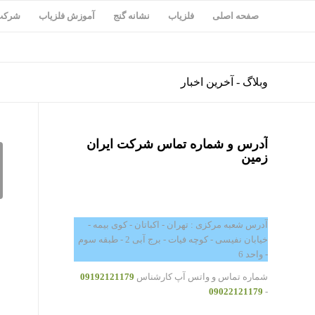
صفحه اصلی
فلزیاب
نشانه گنج
آموزش فلزیاب
شرکت 
وبلاگ - آخرین اخبار
آدرس و شماره تماس شرکت ایران
زمین
آدرس شعبه مرکزی : تهران - اکباتان - کوی بیمه -
خیابان نفیسی - کوچه فیات - برج آبی 2 - طبقه سوم
- واحد 6
شماره تماس و واتس آپ کارشناس
09192121179
09022121179
-