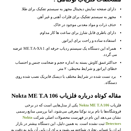
دارای صفحه نمایش دیجیتال مجهز به سیستم تفکیک برای طلا.
مجهز به سیستم تفکیک برای فلزات آهنی و غیر آهن.
حذف ذرات و مواد معدنی موجود در خاک.
دارای باطری قابل شارژ برای ساعت ها کار مداوم.
استفاده ساده و راحت برای اپراتور.
همراه این دستگاه یک سیستم ردیاب حرفه ای ME.T.A-XA 1 عرضه
می گردد.
حداکثرعمق کاوش بسته به اندازه حجم و ضخامت جنس و احتساب
خطای اپراتور و شرایط محیطی: ۲ متر.
برد تست شده در شرایط مختلف با دیسک فابریک نصب شده روی
دستگاه..
مقاله کوتاه درباره فلزیاب Nokta ME T.A 106
فلزیاب
Nokta ME T.A 106
یکی از مدل‌هایی است که در برخی
فروشگاه‌ها با نام برند نوکتا معرفی می‌شود، اما بررسی منابع رسمی
نشان می‌دهد این نام در فهرست محصولات اصلی شرکت
Nokta
Detectors
ثبت نشده است. به همین دلیل، این دستگاه بیشتر در بازار
ایران با عنوانی تجاری شناخته می‌شود و برای ارزیابی آن باید به دقت به