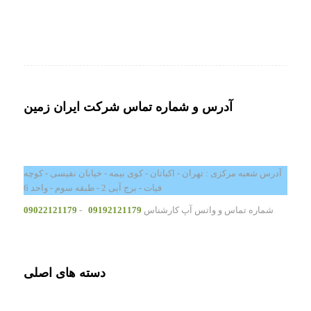
آدرس و شماره تماس شرکت ایران زمین
آدرس شعبه مرکزی : تهران - اکباتان - کوی بیمه - خیابان نفیسی - کوچه
فیات - برج آبی 2 - طبقه سوم - واحد 6
شماره تماس و واتس آپ کارشناس
09192121179
-
09022121179
دسته های اصلی