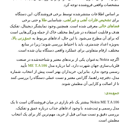
مشخصات واقعی فروشنده توجه کرد.
بر اساس اطلاعات منتشرشده توسط برخی فروشندگان، این دستگاه
برای
تشخیص فلزات آهنی و غیرآهنی
، شناسایی
طلا
و حتی برخی
فضاهای خالی
معرفی شده است. همچنین وجود نمایشگر دیجیتال، تفکیک
هدف و قابلیت استفاده در شرایط مختلف خاک از جمله ویژگی‌هایی است
که برای آن مطرح می‌شود. با این حال، ادعاهای مربوط به
عمق‌زنی بالا
،
به‌ویژه اعداد چندمتری، باید با احتیاط بررسی شوند؛ زیرا در منابع
مختلف، ارقام متفاوتی برای عملکرد واقعی دستگاه بیان شده است.
اگرچه Nokta به‌عنوان یکی از برندهای معتبر و شناخته‌شده در صنعت
فلزیاب‌سازی جهان شهرت دارد، اما درباره مدل
ME T.A 106
تأیید
رسمی وجود ندارد. بنابراین، خریداران بهتر است پیش از انتخاب، شماره
مدل، دفترچه راهنما، گارانتی معتبر و تست عملی دستگاه را بررسی کنند
تا از اصالت و کارایی آن مطمئن شوند.
جمع‌بندی:
Nokta ME T.A 106 بیشتر یک نام بازاری در میان فروشندگان است تا یک
مدل رسمی و ثبت‌شده. با وجود ادعاهای جذاب درباره عمق و تفکیک،
بررسی دقیق و تست میدانی قبل از خرید، مهم‌ترین کار برای یک انتخاب
مطمئن است.