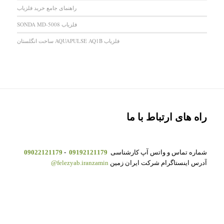
راهنمای جامع خرید فلزیاب
فلزیاب SONDA MD-5008
فلزیاب AQUAPULSE AQ1B ساخت انگلستان
راه های ارتباط با ما
شماره تماس و واتس آپ کارشناسی
09192121179
-
09022121179
آدرس اینستاگرام شرکت ایران زمین
felezyab.iranzamin@