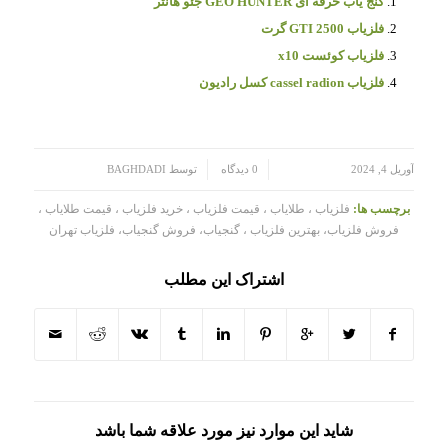
گنج یاب حرفه ای GEO HUNTER جئو هانتر
فلزیاب GTI 2500 گرت
فلزیاب کوئست x10
فلزیاب cassel radion کسل رادیون
/
/
آوریل 4, 2024
0 دیدگاه
توسط
BAGHDADI
برچسب ها:
فلزیاب ، طلایاب ، قیمت فلزیاب ، خرید فلزیاب ، قیمت طلایاب ،
فروش فلزیاب، بهترین فلزیاب ، گنجیاب، فروش گنجیاب، فلزیاب تهران
اشتراک این مطلب
شاید این موارد نیز مورد علاقه شما باشد