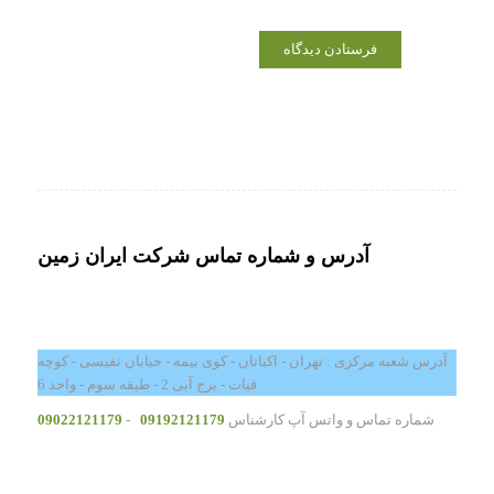
آدرس و شماره تماس شرکت ایران زمین
آدرس شعبه مرکزی : تهران - اکباتان - کوی بیمه - خیابان نفیسی - کوچه
فیات - برج آبی 2 - طبقه سوم - واحد 6
شماره تماس و واتس آپ کارشناس
09192121179
-
09022121179