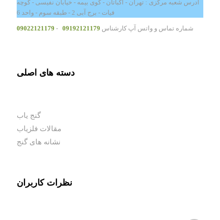
آدرس شعبه مرکزی : تهران - اکباتان - کوی بیمه - خیابان نفیسی - کوچه
فیات - برج آبی 2 - طبقه سوم - واحد 6
شماره تماس و واتس آپ کارشناس
09192121179
-
09022121179
دسته های اصلی
گنج یاب
مقالات فلزیاب
نشانه های گنج
نظرات کاربران