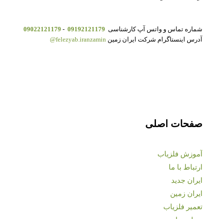
شماره تماس و واتس آپ کارشناسی
09192121179
-
09022121179
آدرس اینستاگرام شرکت ایران زمین
felezyab.iranzamin@
صفحات اصلی
آموزش فلزیاب
ارتباط با ما
ایران جدید
ایران زمین
تعمیر فلزیاب