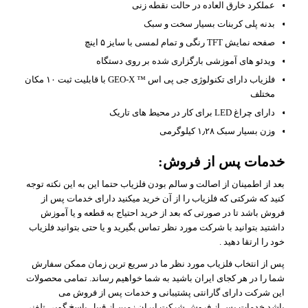
عملکرد خارق العاده در حالت نقطه زنی
بدنه پلی کربنات بسیار سخت و سبک
صفحه نمایش TFT رنگی و تمام لمسی با سایز ۵ اینچ
ویدئو های آموزشی بارگزاری شده بر روی دستگاه
فلزیاب دارای تکنولوژی جی پی اس ™ GEO-X با قابلیت ثبت ۱۰ مکان
مختلف
دارای چراغ LED برای کار در محیط های تاریک
وزن بسیار سبک ۱٫۲۸ کیلوگرمی
خدمات پس از فروش:
بعد از اطمینان از اصالت و سالم بودن فلزیاب حتما این به این نکته توجه
کنید که شرکتی که فلزیاب را از آن خرید میکنید دارای خدمات پس از
فروش باشد تا در صورتی که بعد از خرید احتیاج به قطعه و یا آموزش
داشتید بتوانید با شرکت مورد نظر تماس بگیرید و یا حتی بتوانید فلزیاب
خود را ارتقا دهید .
پس از انتخاب فلزیاب مورد نظر ما در سریع ترین زمان ممکن سفارش
شما را در هر کجای ایران باشید به شما خواهیم رساند. تمامی محصولات
این شرکت دارای گارانتی پشتیبانی و خدمات پس از فروش می
باشد.خدمات پس از فروش شرکت ایران زمین از قبیل پاسخ گویی تلفنی