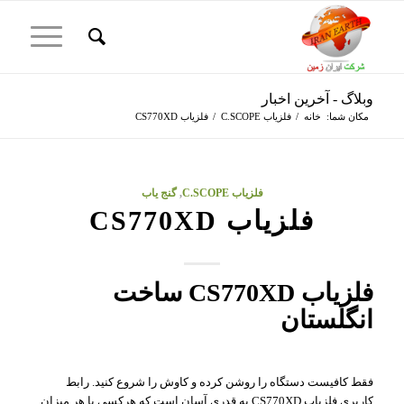
وبلاگ - آخرین اخبار
مکان شما:
خانه
/
فلزیاب C.SCOPE
/
فلزیاب CS770XD
فلزیاب C.SCOPE
,
گنج یاب
فلزیاب CS770XD
فلزیاب CS770XD ساخت
انگلستان
فقط کافیست دستگاه را روشن کرده و کاوش را شروع کنید. رابط
کاربری فلزیاب CS770XD به قدری آسان است که هرکسی با هر میزان