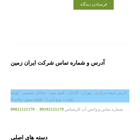
آدرس و شماره تماس شرکت ایران زمین
آدرس شعبه مرکزی : تهران - اکباتان - کوی بیمه - خیابان نفیسی - کوچه
فیات - برج آبی 2 - طبقه سوم - واحد 6
شماره تماس و واتس آپ کارشناس
09192121179
-
09022121179
دسته های اصلی