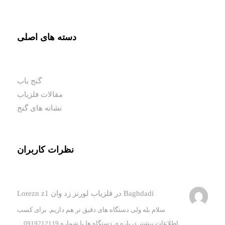
دسته های اصلی
گنج یاب
مقالات فلزیاب
نشانه های گنج
نظرات کاربران
Baghdadi
در
فلزیاب لورنز زد وان Lorezn z1
سلام بله ولی دستگاه های دقیق تر هم داریم. برای کسب
اطلاعات بیشتر درباره ی دستگاه ها با شماره 0919212119…