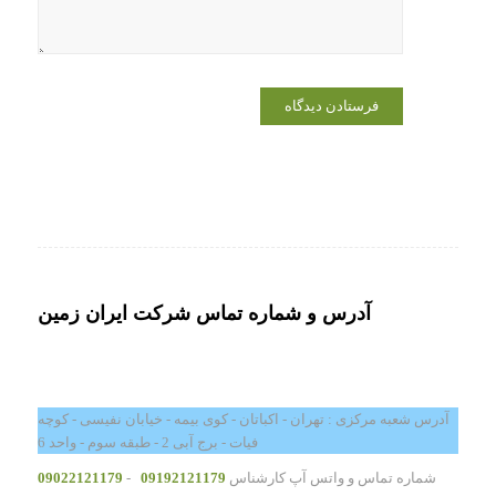
آدرس و شماره تماس شرکت ایران زمین
آدرس شعبه مرکزی : تهران - اکباتان - کوی بیمه - خیابان نفیسی - کوچه
فیات - برج آبی 2 - طبقه سوم - واحد 6
شماره تماس و واتس آپ کارشناس
09192121179
-
09022121179