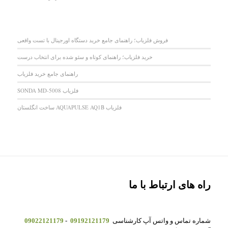
فروش فلزیاب؛ راهنمای جامع خرید دستگاه اورجینال با تست واقعی
خرید فلزیاب؛ راهنمای کوتاه و سئو شده برای انتخاب درست
راهنمای جامع خرید فلزیاب
فلزیاب SONDA MD-5008
فلزیاب AQUAPULSE AQ1B ساخت انگلستان
راه های ارتباط با ما
شماره تماس و واتس آپ کارشناسی
09192121179
-
09022121179