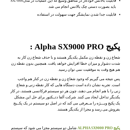
قابلیت بالانس خودکار در مناطق وسیع که این عملیات در مدلSX7000
باید بصورت دستی چک بالانس انجام می شد.
قابلیت جدا شدن نمایشگر جهت سهولت در استفاده
پکیج Alpha SX9000 PRO :
شعاع زن و نقطه زن مکمل یکدیگر هستند و با حذف شعاع زن کار به
شدت دشوار و میزان خطا افزایش خواهد یافت. همچنین بدون نقطه زن
هم هیچ وقت به موفقیت نمی توان رسید.
پس نتیجه می گیریم که وجود شعاع زن و نقطه زن در کنار هم واجب
است. تجربه نشان داده است دستگاه هایی که کار نقطه زنی و شعاع
زنی را با هم انجام می دهند، چون هر دو سیستم فرکانسی هستند، در کار
یکدیگر تداخل ایجاد می کنند. شرکت آلفا دتــکتور برای حل این مشکل
یک پکیج ویـــژه را مــعرفی می کند که در اصل دو سیستم در یک پکــیج
بفروش می رسد و مجزا از یکدیگر هستند.
پکیج ALPHA SX9000 PRO
شامل دو سیستم مجزا می شود که سیستم