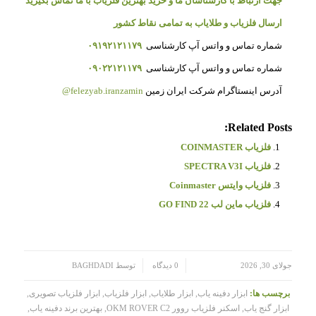
جهت ارتباط با کارشناسان ما و خرید بهترین فلزیاب با ما تماس بگیرید
ارسال فلزیاب و طلایاب به تمامی نقاط کشور
شماره تماس و واتس آپ کارشناسی
۰۹۱۹۲۱۲۱۱۷۹
شماره تماس و واتس آپ کارشناسی
۰۹۰۲۲۱۲۱۱۷۹
آدرس اینستاگرام شرکت ایران زمین
felezyab.iranzamin@
Related Posts:
فلزیاب COINMASTER
فلزیاب SPECTRA V3I
فلزیاب وایتس Coinmaster
فلزیاب ماین لب GO FIND 22
/
/
جولای 30, 2026
0 دیدگاه
توسط
BAGHDADI
برچسب ها:
ابزار دفینه یاب
,
ابزار طلایاب
,
ابزار فلزیاب
,
ابزار فلزیاب تصویری
,
ابزار گنج یاب
,
اسکنر فلزیاب روور OKM ROVER C2
,
بهترین برند دفینه یاب
,