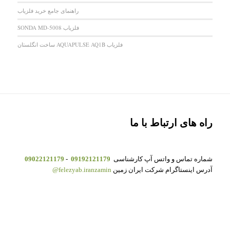
راهنمای جامع خرید فلزیاب
فلزیاب SONDA MD-5008
فلزیاب AQUAPULSE AQ1B ساخت انگلستان
راه های ارتباط با ما
شماره تماس و واتس آپ کارشناسی
09192121179
-
09022121179
آدرس اینستاگرام شرکت ایران زمین
felezyab.iranzamin@