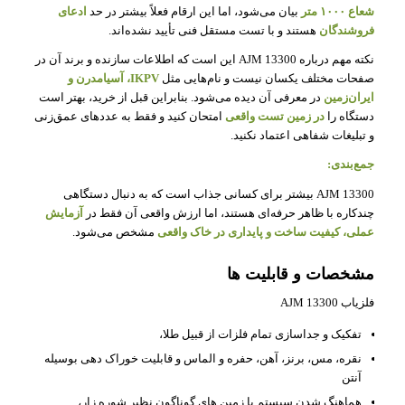
شعاع ۱۰۰۰ متر
بیان می‌شود، اما این ارقام فعلاً بیشتر در حد
ادعای
فروشندگان
هستند و با تست مستقل فنی تأیید نشده‌اند.
نکته مهم درباره AJM 13300 این است که اطلاعات سازنده و برند آن در
صفحات مختلف یکسان نیست و نام‌هایی مثل
IKPV، آسیامدرن و
ایران‌زمین
در معرفی آن دیده می‌شود. بنابراین قبل از خرید، بهتر است
دستگاه را
در زمین تست واقعی
امتحان کنید و فقط به عددهای عمق‌زنی
و تبلیغات شفاهی اعتماد نکنید.
جمع‌بندی:
AJM 13300 بیشتر برای کسانی جذاب است که به دنبال دستگاهی
چندکاره با ظاهر حرفه‌ای هستند، اما ارزش واقعی آن فقط در
آزمایش
عملی، کیفیت ساخت و پایداری در خاک واقعی
مشخص می‌شود.
مشخصات و قابلیت ها
فلزیاب AJM 13300
تفکیک و جداسازی تمام فلزات از قبیل طلا،
نقره، مس، برنز، آهن، حفره و الماس و قابلیت خوراک دهی بوسیله
آنتن
هماهنگ شدن سیستم با زمین های گوناگون نظیر شوره زار،