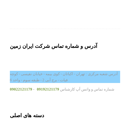
آدرس و شماره تماس شرکت ایران زمین
آدرس شعبه مرکزی : تهران - اکباتان - کوی بیمه - خیابان نفیسی - کوچه
فیات - برج آبی 2 - طبقه سوم - واحد 6
شماره تماس و واتس آپ کارشناس
09192121179
-
09022121179
دسته های اصلی