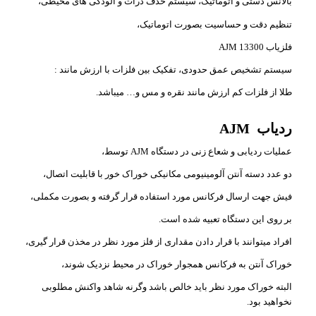
بالانس دستی و اتوماتیک، سیستم حدف ذرات و آلودگی های محیطی،
تنظیم دقت و حساسیت بصورت اتوماتیک،
فلزیاب AJM 13300
سیستم تشخیص عمق حدودی، تفکیک بین فلزات با ارزش مانند :
طلا از فلزات کم ارزش مانند نقره و مس و… میباشد.
ردیاب AJM
عملیات ردیابی و شعاع زنی در دستگاه AJM توسط،
دو عدد دسته آنتن آلومینیومی مکانیکی خوراک خور با قابلیت اتصال،
فیش جهت ارسال فرکانس مورد استفاده قرار گرفته و بصورت مکملی،
بر روی این دستگاه تعبیه شده است.
افراد میتوانند با قرار دادن مقداری از فلز مورد نظر در مخذن قرار گیری،
خوراک آنتن به فرکانس همجوار خوراک در محیط نزدیک شوند،
البته خوراک مورد نظر باید خالص باشد وگرنه شاهد واکنش مطلوبی
نخواهید بود.