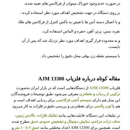
در صورت عدم وجود خوراک میتوان از فرکانس های تعبیه شده،
بر روی دستگاه در جهت تشخیص اهداف مورد نظر استفاده کرده ،
و با اتصال دسته آنتن ها با فیش به باکس کنترل از فرکانس های طلا،
نقره، مس، برنز، آهن، حفره و الماس استفاده کرد،
و به محدوده قرار گیری اهداف مورد نظر نزدیک شد که پس از آن
بایست،
با سیستم نقطه زن بوقی محل دقیق را تشخیص داد.
مقاله کوتاه درباره فلزیاب
AJM 13300
فلزیاب
AJM 13300
از دستگاه‌هایی است که در بازار ایران به‌صورت
ترکیبی از ردیاب و نقطه‌زن
معرفی می‌شود. طبق توضیحات فروشندگان،
این مدل هم دارای
سیستم آنتنی فرکانسی
برای ردیابی اهداف است و
هم با
لوپ پالسی
برای نقطه‌زنی و بررسی دقیق‌تر فلزات به کار می‌رود.
در تبلیغات این دستگاه، قابلیت‌هایی مانند
تفکیک فلزات، بالانس زمین،
حذف ذرات مزاحم، نمایش دیجیتال و تشخیص حدودی عمق
مطرح شده
است. همچنین برای AJM 13300 اعداد مختلفی مانند
عمق ۶ تا ۱۰ متر
و