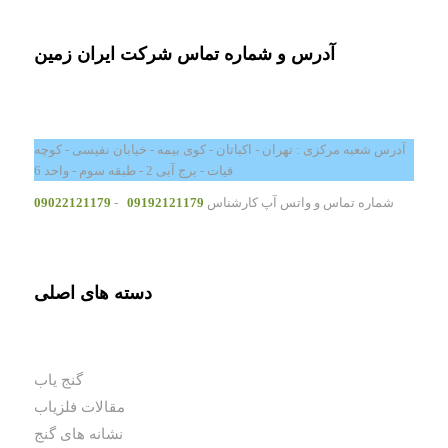
آدرس و شماره تماس شرکت ایران زمین
آدرس شعبه مرکزی : تهران - اکباتان - کوی بیمه - خیابان نفیسی - کوچه
فیات - برج آبی 2 - طبقه سوم - واحد 6
شماره تماس و واتس آپ کارشناس
09192121179
-
09022121179
دسته های اصلی
گنج یاب
مقالات فلزیاب
نشانه های گنج