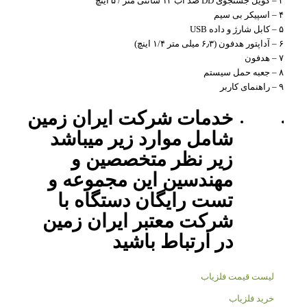
۳ – کویل جستجوی DD ضد آب ۱۳ سانتی متر / ۵ اینچ
۴ – اسپیکر بی سیم
۵ – کابل شارژ و داده USB
۶ – آداپتور هدفون (۶٫۳ میلی متر ۱/۴ اینچ)
۷ – هدفون
۸ – جعبه حمل سیستم
۹ – راهنمای کاربر
خدمات شرکت ایران زمین
شامل موارد زیر میباشد
زیر نظر متخصصین و
مهندسین این مجموعه و
تست رایگان دستگاه با
شرکت معتبر ایران زمین
در ارتباط باشید
لیست قیمت فلزیاب
خرید فلزیاب