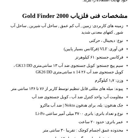
مشخصات فنی فلزیاب Gold Finder 2000
زمینه های کاربردی: زمین , آب کم عمق , ساحل آب شیرین , ساحل آب
شور , کفهای معدنی شدید
نوع: دیجیتال ، حرکتی
فن آوری: VLF (فرکانس بسیار پایین)
فرکانس جستجو: ۶۱ کیلوهرتز
سیم پیچ جستجو: کویل جستجوی ضد آب ۱۳ سانتی‌متری GK13 DD ،
کویل جستجوی ضد آب ۲۶ x 14 سانتی‌متری GK26 DD
وزن: ۱٫۷ کیلوگرم
پیوند: میله های مثلثی قابل تنظیم توسط کاربر از ۷۶ تا ۱۳۶ سانتی متر
مقاومت آب: واحد کنترل ضد آب ، کویل جستجوی ضد آب
جک هدفون: بله، برای هدفون Nokta | ضد آب ماکرو
نوع و تعداد باتری: باتری ۳۷۰۰ میلی آمپر ساعتی Li-Po
عمر باتری: حدود ۲۰ ساعت
محدوده عمق اجسام کوچک : تقریبا ۳۰ سانتی متر