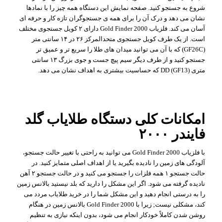
شروع به جستجو کنید. صفحه نمایش این دستگاه همه چیز را با نمادها
نشان می دهد و درک آن را برای همه ی جستجوگران تازه کار و حرفه ای
آسان می کند. فلزیاب Gold Finder 2000 دارای ۲ کویل جستجوی مختلف
است. از یک طرف کویل جستجوی متحدالمرکز ۲۶ در ۱۴ سانتی متر
(GF26C) که با آن می توانید میدان های طلا را سریع تر و عمیق تر
جستجو کنید و از طرف دیگر سیم پیچ جست و جوی بزرگ ۱۳ سانتی
متری DD (GF13) که حساسیت بیشتری به اهداف نشان می دهد.
امکانات کلی دستگاه طلایاب گلد
فایندر ۲۰۰۰
با فلزیاب Gold Finder 2000 می توانید به راحتی با تغییر حالت جستجو،
آلودگی های زمین را نادیده بگیرید یا از اهداف اصلی متمایز کنید. در
حالت جستجو ۱ همه فلزات را جستجو می کنید و در حالت جستجو ۲ آهن
نادیده گرفته می شود. اگر این مشکل را دارید که بلد نیستید بالانس زمین
را به درستی انجام دهید و این مشکل شما را در خرید طلایاب مردد می
کند، مشکلی نیست; زیرا با Gold Finder 2000 بالانس زمین در هنگام
روشن شدن کاملاً خودکار انجام می شود، بدون اینکه نیازی به تنظیم