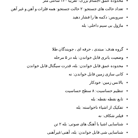
محدوده عمق اجسام بزرگ: تقریبا ۱۲۰ سانتی متر
تعداد حالت های جستجو: ۲ حالت جستجو: همه فلزات و آهن و غیر آهن
سرویس: دکمه ها را فشار دهید
ماژول بی سیم داخلی: بله
گروه هدف: مبتدی ، حرفه ای ، جویندگان طلا
وضعیت باتری قابل خواندن: بله در ۵ مرحله
محدوده عمق قابل خواندن: بله، قدرت سیگنال قابل خواندن
کانی سازی زمین قابل خواندن: نه
بالانس زمین: خودکار
تنظیم حساسیت: ۸ سطح حساسیت
تابع نقطه نقطه: بله
تفکیک از اشیاء ناخواسته: بله
فیلتر شکاف: نه
شناسایی اشیا با آهنگ های صوتی: بله ۲ تن
شناسایی شی قابل خواندن: بله، آهنی/غیرآهنی