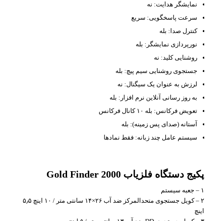
نمایشگر هدایت: نه
سرعت پاسخگویی: سریع
کنترل صدا: بله
نورپردازی نمایشگر: بله
روشنایی کلید: نه
جستجوی روشنایی سیم پیچ: بله
لرزش به عنوان یک سیگنال: نه
به روز رسانی آنلاین نرم افزار: بله
تعویض فرکانس: بله ۱۰ کانال فرکانس
آستانه (صدای پس زمینه): بله
سیستم عامل چند زبانه: فقط نمادها
پکیج دستگاه فلزیاب Gold Finder 2000
۱ – جعبه سیستم
۲ – کویل جستجوی متحدالمرکز ضد آب ۲۶×۱۴ سانتی متر / ۱۰ اینچ ۵٫۵
اینچ