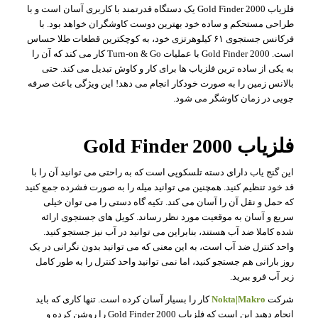
فلزیاب Gold Finder 2000 یک دستگاه قدرتمند با کاربری آسان است و با
طراحی مستحکم و ساده خود بهترین دوست کاوشگران خواهد بود. با
فرکانس جستجوی ۶۱ کیلوهرتزی خود، به کوچکترین قطعات طلا حساس
است. Gold Finder 2000 با عملیات Turn-on & Go کار می کند که آن را
به یکی از ساده ترین فلزیاب ها برای کار و کاوش تبدیل می کند. حتی
بالانس زمین را به صورت خودکار انجام می دهد! این ویژگی باعث صرفه
جویی در زمان کاوشگر می شود.
فلزیاب Gold Finder 2000
این گنج یاب دارای دسته تلسکوپی است که به راحتی می توانید آن را با
قد خود تنظیم کنید. همچنین می توانید میله را به صورت فشرده جمع کنید
که حمل و نقل آن را آسان می کند. تکیه گاه دستی را می توان خیلی
سریع و آسان به موقعیت مورد نظر رساند. کویل های جستجوی ارائه
شده کاملا ضد آب هستند، بنابراین می توانید در آب نیز جستجو کنید.
واحد کنترل ضد آب است، به این معنی که می توانید بدون نگرانی در یک
روز بارانی هم جستجو کنید، اما نمی توانید واحد کنترل را به طور کامل
زیر آب فرو ببرید.
شرکت
Nokta|Makro
کار را بسیار آسان کرده است. تنها کاری که باید
انجام دهید این است که فلزیاب Gold Finder 2000 را روشن کرده و