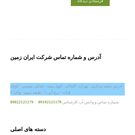
آدرس و شماره تماس شرکت ایران زمین
آدرس شعبه مرکزی : تهران - اکباتان - کوی بیمه - خیابان نفیسی - کوچه
فیات - برج آبی 2 - طبقه سوم - واحد 6
شماره تماس و واتس آپ کارشناس
09192121179
-
09022121179
دسته های اصلی