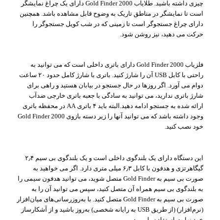
چیزی داشته باشید. طلایاب Gold Finder 2000 دارای یک چراغ نمایشگر
است تا نمایشگر در مناطق تاریک به وضوح قابل مشاهده باشد. همچنین
دارای چراغ جستجوگر است تا زمینی که در شب کویل جستجوگر را
حرکت می دهید، نیز روشن شود.
فلزیاب Gold Finder 2000 دارای باتری داخلی است که می توانید به
راحتی با کابل USB آن را شارژ کنید. باتری با شارژ کامل حدود ۲۰ ساعت
دوام می آورد. اگر روزها در حال جستجو در بیابان هستید و راهی برای
شارژ باتری ندارید، می توانید به سادگی با جعبه باتری خارجی ضدآب
ارائه شده به جستجو ادامه دهید.البته باید ۴ باتری AA در محفظه باتری
وجود داشته باشد که می توانید آنها را زیر دسته بازوی Gold Finder 2000
خود نصب کنید.
این دستگاه دارای یک بلندگوی داخلی است و یک بلندگوی بی سیم ۲٫۴
گیگاهرتزی و هدفون با کابل ۶٫۳ میلی متری دارد. اگر می خواهید به
صورت بی سیم به Gold Finder متصل شوید، می توانید هدفون سیمی را
به بلندگوی بی سیم همراه آن متصل کنید، سپس می توانید آن را به
صورت بی سیم به Gold Finder متصل کنید. با به‌روزرسانی‌های میان‌افزار
(نرم‌افزار) (از طریق USB به رایانه شخصی) به‌روز باشید و از آشکارساز
خود نهایت استفاده را ببرید.