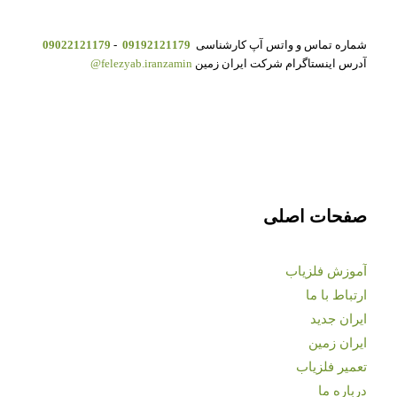
شماره تماس و واتس آپ کارشناسی
09192121179
-
09022121179
آدرس اینستاگرام شرکت ایران زمین
felezyab.iranzamin@
صفحات اصلی
آموزش فلزیاب
ارتباط با ما
ایران جدید
ایران زمین
تعمیر فلزیاب
درباره ما