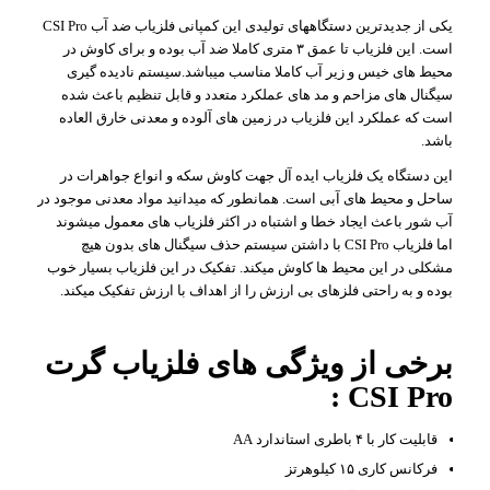
یکی از جدیدترین دستگاههای تولیدی این کمپانی فلزیاب ضد آب CSI Pro
است. این فلزیاب تا عمق ۳ متری کاملا ضد آب بوده و برای کاوش در
محیط های خیس و زیر آب کاملا مناسب میباشد.سیستم نادیده گیری
سیگنال های مزاحم و مد های عملکرد متعدد و قابل تنظیم باعث شده
است که عملکرد این فلزیاب در زمین های آلوده و معدنی خارق العاده
باشد.
این دستگاه یک فلزیاب ایده آل جهت کاوش سکه و انواع جواهرات در
ساحل و محیط های آبی است. همانطور که میدانید مواد معدنی موجود در
آب شور باعث ایجاد خطا و اشتباه در اکثر فلزیاب های معمول میشوند
اما فلزیاب CSI Pro با داشتن سیستم حذف سیگنال های بدون هیچ
مشکلی در این محیط ها کاوش میکند. تفکیک در این فلزیاب بسیار خوب
بوده و به راحتی فلزهای بی ارزش را از اهداف با ارزش تفکیک میکند.
برخی از ویژگی های فلزیاب گرت
CSI Pro :
قابلیت کار با ۴ باطری استاندارد AA
فرکانس کاری ۱۵ کیلوهرتز