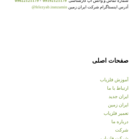
شماره تماس و واتس آپ کارشناسی
09192121179
-
09022121179
آدرس اینستاگرام شرکت ایران زمین
felezyab.iranzamin@
صفحات اصلی
آموزش فلزیاب
ارتباط با ما
ایران جدید
ایران زمین
تعمیر فلزیاب
درباره ما
شرکت
شرکت فلزیاب