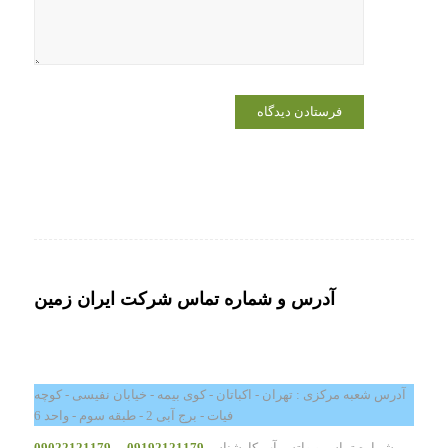
می‌نویسم.
آدرس و شماره تماس شرکت ایران زمین
آدرس شعبه مرکزی : تهران - اکباتان - کوی بیمه - خیابان نفیسی - کوچه
فیات - برج آبی 2 - طبقه سوم - واحد 6
شماره تماس و واتس آپ کارشناس
09192121179
-
09022121179