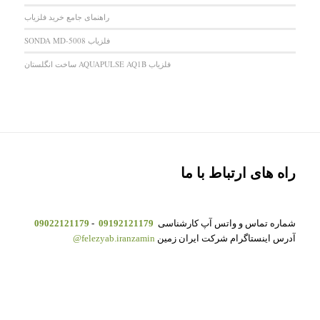
راهنمای جامع خرید فلزیاب
فلزیاب SONDA MD-5008
فلزیاب AQUAPULSE AQ1B ساخت انگلستان
راه های ارتباط با ما
شماره تماس و واتس آپ کارشناسی
09192121179
-
09022121179
آدرس اینستاگرام شرکت ایران زمین
felezyab.iranzamin@