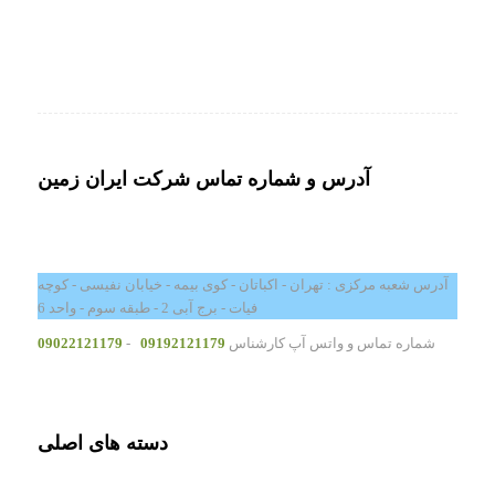
آدرس و شماره تماس شرکت ایران زمین
آدرس شعبه مرکزی : تهران - اکباتان - کوی بیمه - خیابان نفیسی - کوچه
فیات - برج آبی 2 - طبقه سوم - واحد 6
شماره تماس و واتس آپ کارشناس
09192121179
-
09022121179
دسته های اصلی