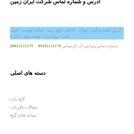
آدرس و شماره تماس شرکت ایران زمین
آدرس شعبه مرکزی : تهران - اکباتان - کوی بیمه - خیابان نفیسی - کوچه
فیات - برج آبی 2 - طبقه سوم - واحد 6
شماره تماس و واتس آپ کارشناس
09192121179
-
09022121179
دسته های اصلی
گنج یاب
مقالات فلزیاب
نشانه های گنج