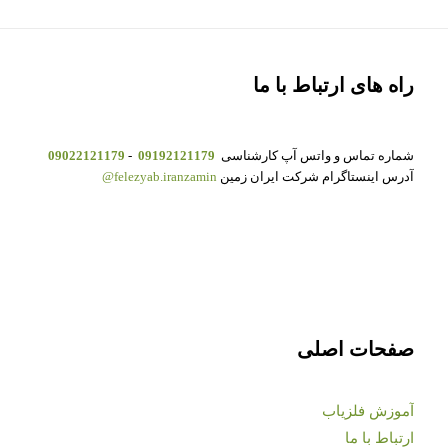
راه های ارتباط با ما
شماره تماس و واتس آپ کارشناسی
09192121179
-
09022121179
آدرس اینستاگرام شرکت ایران زمین
felezyab.iranzamin@
صفحات اصلی
آموزش فلزیاب
ارتباط با ما