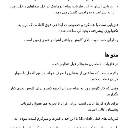
رد یابی آسان – این فلزیاب تمام اتوماتیک تداخل صداهای داخل زمین
را به سرعت و به راحتی کاهش می دهد .
فلزیابی ست با عملکرد و خصوصیات ابداعی فوق العاده ، که بر پایه
تکنولوژی پیشرفته دیجیتالی ساخته شده
و دارای حساسیت بالای کاوش و یافتن اشیا در عمق زمین است .
منو ها
در فلزیاب نقطه زن منوهااز قبل تنظیم شده ،
و لازم نیست که ساعتی از وقتتان را صرف خواند دستورالعمل یا سوار
کردن قطعات کنید.
وقتی که کار کاوش روزانه تمام شد آنرا جمع کنید و برای کاوش بعدی کنار
بگذارید
برای تازه کارها عالی است. برای افراد با تجربه هم بعنوان فلزیاب
پشتیبان عالی است.
فلزیاب های قبلی Minelab تا این حد با قدرت و سرگرم کننده نبوده اند .
با سنسور اتوماتیک برای تشخیص زمین های شور ، دیگر برای جابجا شدن