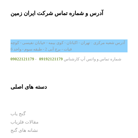
آدرس و شماره تماس شرکت ایران زمین
آدرس شعبه مرکزی : تهران - اکباتان - کوی بیمه - خیابان نفیسی - کوچه
فیات - برج آبی 2 - طبقه سوم - واحد 6
شماره تماس و واتس آپ کارشناس
09192121179
-
09022121179
دسته های اصلی
گنج یاب
مقالات فلزیاب
نشانه های گنج