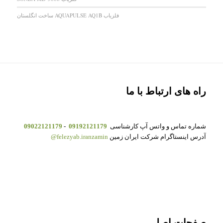
فلزیاب AQUAPULSE AQ1B ساخت انگلستان
راه های ارتباط با ما
شماره تماس و واتس آپ کارشناسی
09192121179
-
09022121179
آدرس اینستاگرام شرکت ایران زمین
felezyab.iranzamin@
صفحات اصلی