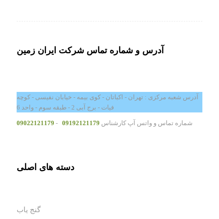
آدرس و شماره تماس شرکت ایران زمین
آدرس شعبه مرکزی : تهران - اکباتان - کوی بیمه - خیابان نفیسی - کوچه
فیات - برج آبی 2 - طبقه سوم - واحد 6
شماره تماس و واتس آپ کارشناس
09192121179
-
09022121179
دسته های اصلی
گنج یاب