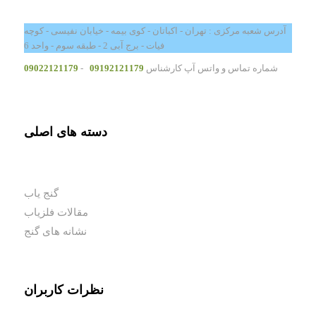
آدرس شعبه مرکزی : تهران - اکباتان - کوی بیمه - خیابان نفیسی - کوچه
فیات - برج آبی 2 - طبقه سوم - واحد 6
شماره تماس و واتس آپ کارشناس
09192121179
-
09022121179
دسته های اصلی
گنج یاب
مقالات فلزیاب
نشانه های گنج
نظرات کاربران