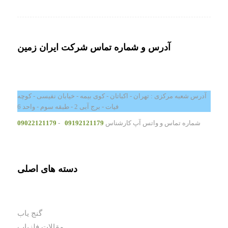
آدرس و شماره تماس شرکت ایران زمین
آدرس شعبه مرکزی : تهران - اکباتان - کوی بیمه - خیابان نفیسی - کوچه
فیات - برج آبی 2 - طبقه سوم - واحد 6
شماره تماس و واتس آپ کارشناس
09192121179
-
09022121179
دسته های اصلی
گنج یاب
مقالات فلزیاب