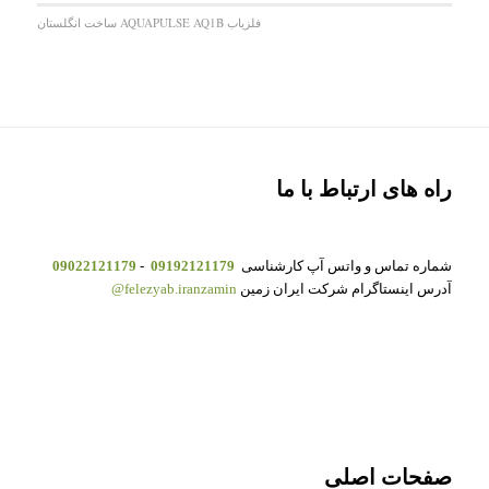
فلزیاب AQUAPULSE AQ1B ساخت انگلستان
راه های ارتباط با ما
شماره تماس و واتس آپ کارشناسی
09192121179
-
09022121179
آدرس اینستاگرام شرکت ایران زمین
felezyab.iranzamin@
صفحات اصلی