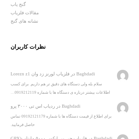
گنج یاب
مقالات فلزیاب
نشانه های گنج
نظرات کاربران
Baghdadi
در
فلزیاب لورنز زد وان Lorezn z1
سلام بله ولی دستگاه های دقیق تر هم داریم. برای کسب
اطلاعات بیشتر درباره ی دستگاه ها با شماره 0919212119…
Baghdadi
در
ردیاب اس تی ۳۰۰۰ پرو
برای اطلاع از قیمت دستگاه ها با شماره 09192121179 تماس
حاصل فرمایید.
Baghdadi
در
فلزیاب جی پی ایکس ۵۰۰۰ ماینلب(GPX