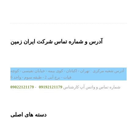
آدرس و شماره تماس شرکت ایران زمین
آدرس شعبه مرکزی : تهران - اکباتان - کوی بیمه - خیابان نفیسی - کوچه
فیات - برج آبی 2 - طبقه سوم - واحد 6
شماره تماس و واتس آپ کارشناس
09192121179
-
09022121179
دسته های اصلی