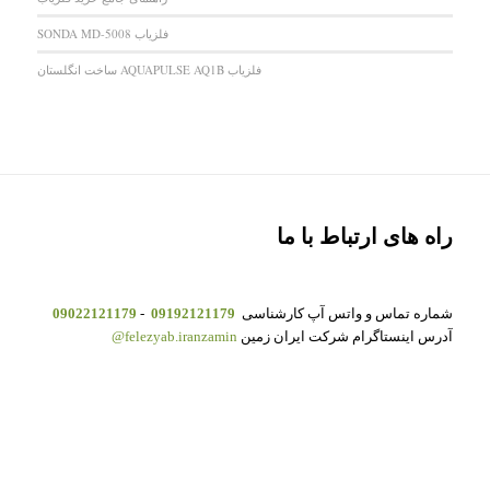
فلزیاب SONDA MD-5008
فلزیاب AQUAPULSE AQ1B ساخت انگلستان
راه های ارتباط با ما
شماره تماس و واتس آپ کارشناسی
09192121179
-
09022121179
آدرس اینستاگرام شرکت ایران زمین
felezyab.iranzamin@