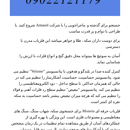
جستجو برای گذشته و ماجراجویی را با شرکت Armand شروع کنید. با
طراحی با دوام و پر قدرت مناسب
برای دوست داران سکه ، طلا و جواهر میباشد.این فلزیاب مدرن با
دسترسی
آسان به سوئیچ ها میتواند محل دقیق گنج و انواع فلزات با ارزش را
شناسایی نماید.
کنترل کننده صدا در بلندگو و هدفون با پتانسیومتر “Volume” تنظیم می
شود. پتانسیومتر حساسیت، حساسیت آشکارساز را تنظیم می کند در
حالی که همزمان حداکثر، تا سطح تداخل – دود الکترومغناطیسی را
تنظیم می کند. پتانسیومتر “تبعیض” تنظیم سطح رد فلزات آهنی و فولاد
را تنظیم می کند که هرچه میزان تبعیض بیشتر باشد حساسیت به سکه
نقره ای کمتر است.
فلزیاب حرفه ای Moneta برای جستجوی سکه، شهاب سنگ، سنگ های
مغناطیسی و مصنوعات فلزی است. این ویژگی با بهره ‌گیری از
عملکردهای آسان از طریق مشاهده تمام تنظیمات در یک زمان مشخص
میشود که با آشکارسازهای صفحه نمایش ال سی دی قابل دستیابی