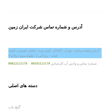
آدرس و شماره تماس شرکت ایران زمین
آدرس شعبه مرکزی : تهران - اکباتان - کوی بیمه - خیابان نفیسی - کوچه
فیات - برج آبی 2 - طبقه سوم - واحد 6
شماره تماس و واتس آپ کارشناس
09192121179
-
09022121179
دسته های اصلی
گنج یاب