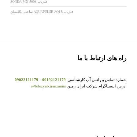
فلزیاب SONDA MD-5008
فلزیاب AQUAPULSE AQ1B ساخت انگلستان
راه های ارتباط با ما
شماره تماس و واتس آپ کارشناسی
09192121179
-
09022121179
آدرس اینستاگرام شرکت ایران زمین
felezyab.iranzamin@