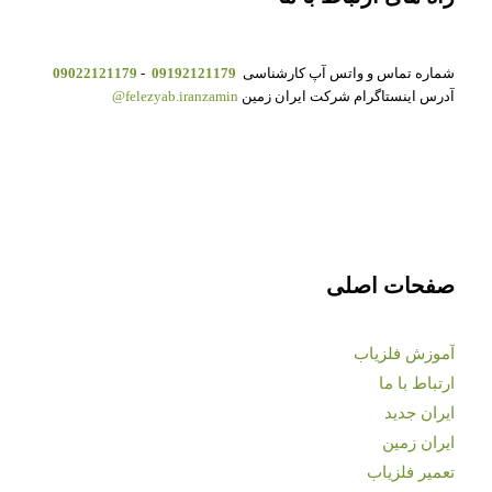
شماره تماس و واتس آپ کارشناسی
09192121179
-
09022121179
آدرس اینستاگرام شرکت ایران زمین
felezyab.iranzamin@
صفحات اصلی
آموزش فلزیاب
ارتباط با ما
ایران جدید
ایران زمین
تعمیر فلزیاب