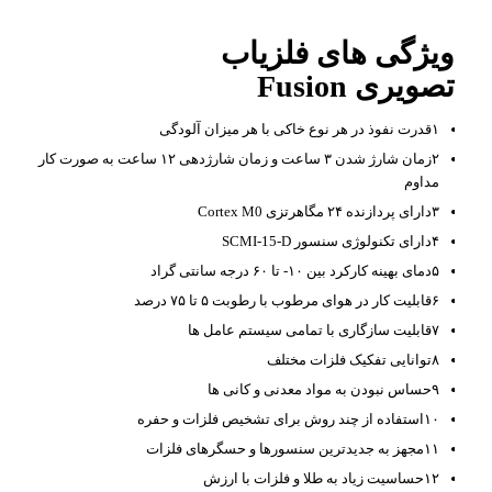
ویژگی های فلزیاب
تصویری
Fusion
۱قدرت نفوذ در هر نوع خاکی با هر میزان آلودگی
۲زمان شارژ شدن ۳ ساعت و زمان شارژدهی ۱۲ ساعت به صورت کار
مداوم
۳دارای پردازنده ۲۴ مگاهرتزی Cortex M0
۴دارای تکنولوژی سنسور SCMI-15-D
۵دمای بهینه کارکرد بین ۱۰- تا ۶۰ درجه سانتی گراد
۶قابلیت کار در هوای مرطوب با رطوبت ۵ تا ۷۵ درصد
۷قابلیت سازگاری با تمامی سیستم عامل ها
۸توانایی تفکیک فلزات مختلف
۹حساس نبودن به مواد معدنی و کانی ها
۱۰استفاده از چند روش برای تشخیص فلزات و حفره
۱۱مجهز به جدیدترین سنسورها و حسگرهای فلزات
۱۲حساسیت زیاد به طلا و فلزات با ارزش