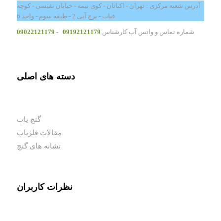
آدرس شعبه مرکزی : تهران - اکباتان - کوی بیمه - خیابان نفیسی - کوچه
فیات - برج آبی 2 - طبقه سوم - واحد 6
شماره تماس و واتس آپ کارشناس
09192121179
-
09022121179
دسته های اصلی
گنج یاب
مقالات فلزیاب
نشانه های گنج
نظرات کاربران