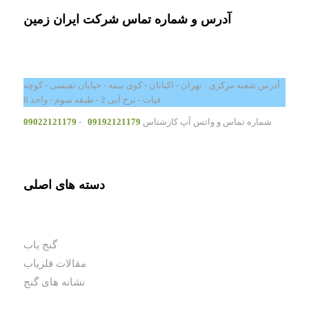
آدرس و شماره تماس شرکت ایران زمین
آدرس شعبه مرکزی : تهران - اکباتان - کوی بیمه - خیابان نفیسی - کوچه
فیات - برج آبی 2 - طبقه سوم - واحد 6
شماره تماس و واتس آپ کارشناس
09192121179
-
09022121179
دسته های اصلی
گنج یاب
مقالات فلزیاب
نشانه های گنج