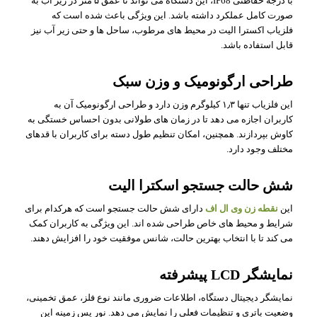
با درجه حفاظتی IP68، این دستگاه می تواند تا عمق ۵ متر در زیر آب به
صورت کامل عملکرد داشته باشد. این ویژگی باعث شده است که
فلزیاب اکسترا الیت در محیط های مرطوب، ساحل ها و حتی زیر آب نیز
قابل استفاده باشد.
طراحی ارگونومیک و وزن سبک
این فلزیاب تنها ۱٫۳ کیلوگرم وزن دارد و طراحی ارگونومیک آن به
کاربران اجازه می دهد تا در زمان های طولانی بدون احساس خستگی به
کاوش بپردازند. همچنین، امکان تنظیم طول دسته برای کاربران با قدهای
مختلف وجود دارد.
شش حالت جستجو اسکترا الیت
این
نقطه زن وی ال اف
دارای شش حالت جستجو است که هرکدام برای
شرایط و محیط های خاص طراحی شده اند. این ویژگی به کاربران کمک
می کند تا با انتخاب بهترین حالت، شانس موفقیت خود را افزایش دهند.
نمایشگر LCD پیشرفته
نمایشگر دیجیتال دستگاه، اطلاعات ضروری مانند نوع فلز، عمق تخمینی،
وضعیت باتری و تنظیمات فعلی را نمایش می دهد. نور پس زمینه این