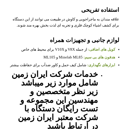
استفاده تفریحی
علاقه مندان به ماجراجویی و کاوش در طبیعت می توانند از این دستگاه
برای کشف اشیاء کوچک فلزی و تجربه ای لذت بخش بهره مند شوند.
لوازم جانبی و تجهیزات همراه
کویل های اضافی:
از جمله V8X و V10X برای محیط های خاص
هدفون های بی سیم:
Minelab ML85 و ML105
ابزارهای نگهداری:
شامل کیف حمل و کاور ضدآب برای حفاظت بیشتر
خدمات شرکت ایران زمین
شامل موارد زیر میباشد
زیر نظر متخصصین و
مهندسین این مجموعه و
تست رایگان دستگاه با
شرکت معتبر ایران زمین
در ارتباط باشید