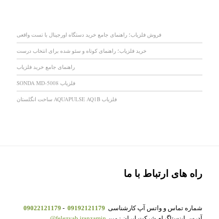
فروش فلزیاب؛ راهنمای جامع خرید دستگاه اورجینال با تست واقعی
خرید فلزیاب؛ راهنمای کوتاه و سئو شده برای انتخاب درست
راهنمای جامع خرید فلزیاب
فلزیاب SONDA MD-5008
فلزیاب AQUAPULSE AQ1B ساخت انگلستان
راه های ارتباط با ما
شماره تماس و واتس آپ کارشناسی
09192121179
-
09022121179
آدرس اینستاگرام شرکت ایران زمین
felezyab.iranzamin@