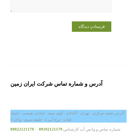
آدرس و شماره تماس شرکت ایران زمین
آدرس شعبه مرکزی : تهران - اکباتان - کوی بیمه - خیابان نفیسی - کوچه
فیات - برج آبی 2 - طبقه سوم - واحد 6
شماره تماس و واتس آپ کارشناس
09192121179
-
09022121179