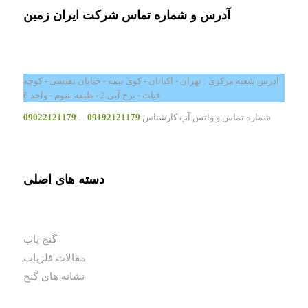
آدرس و شماره تماس شرکت ایران زمین
آدرس شعبه مرکزی : تهران - اکباتان - کوی بیمه - خیابان نفیسی - کوچه
فیات - برج آبی 2 - طبقه سوم - واحد 6
شماره تماس و واتس آپ کارشناس
09192121179
-
09022121179
دسته های اصلی
گنج یاب
مقالات فلزیاب
نشانه های گنج