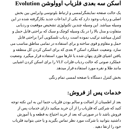
اسکن سه بعدی فلزیاب اوولوشن Evolution
یک حالت صفحه نمایشگرلمسی و ارتباط بلوتوسی وایرلس بین بخش
اصلی و ردیاب وجود دارد که یکی از ابداعات جدید بکارگرفته شده در این
وسیله میباشد. این وسیله چندین تکنولوژی تشخیص موقعیت و ردیابی
متفاوت و مدل بالا را در یک وسیله کوچک و سبک که براحتی قابل حمل و
کنترل میباشد ترکیب نموده است. ردیاب تلسکوپی آنرا براحتی قابل
حمل و مقاوم و قوی ساخته و برای استفاده در تمامی مناطق مناسب می
سازد. وضعیت عملکرد اسکن ۳ بعدی که برای اسکن کردن کل منطقه و
یافتن اشیای فلزی پنهان شده یا غارها مورد استفاده قرار میگیرد. وضعیت
عملکرد صوتی که حالت ردیاب فلزات VLF را برای اسکن کردن اشیایی
مانند طلا و نقره مورد استفاده قرار میدهد.
بخش کنترل دستگاه با صفحه لمسی تمام رنگی
خدمات پس از فروش:
بعد از اطمینان از اصالت و سالم بودن فلزیاب حتما این به این نکته توجه
کنید که شرکتی که فلزیاب را از آن خرید میکنید دارای خدمات پس از
فروش باشد تا در صورتی که بعد از خرید احتیاج به قطعه و یا آموزش
داشتید بتوانید با شرکت مورد نظر تماس بگیرید و یا حتی بتوانید فلزیاب
خود را ارتقا دهید .