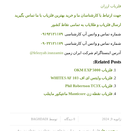
فلزیاب ارزان
جهت ارتباط با کارشناسان ما و خرید بهترین فلزیاب با ما تماس بگیرید
ارسال فلزیاب و طلایاب به تمامی نقاط کشور
شماره تماس و واتس آپ کارشناسی
۰۹۱۹۲۱۲۱۱۷۹
شماره تماس و واتس آپ کارشناسی
۰۹۰۲۲۱۲۱۱۷۹
آدرس اینستاگرام شرکت ایران زمین
felezyab.iranzamin@
Related Posts:
فلزیاب OKM EXP 5000
فلزیاب وایتس ای اف WHITES AF 103
فلزیاب Phil Robertson TC3X
فلزیاب نقطه زن Manticore مانتیکور ماینلب
/
/
ژانویه 9, 2024
0 دیدگاه
توسط
BAGHDADI
برچسب ها:
فلزیاب تصویری، ردیاب، شعاع زن، نقطه زن، نقطه زن بوقی،