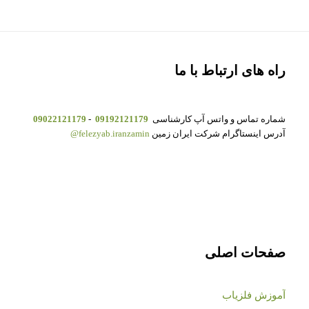
راه های ارتباط با ما
شماره تماس و واتس آپ کارشناسی
09192121179
-
09022121179
آدرس اینستاگرام شرکت ایران زمین
felezyab.iranzamin@
صفحات اصلی
آموزش فلزیاب