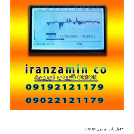
*۲فلزیاب اوریون ORION