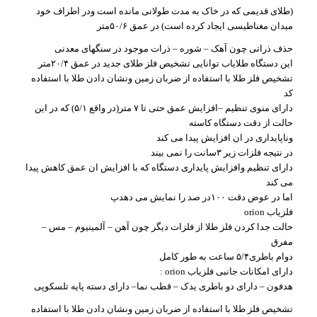
(طلای قدیمی که در خاک به مدت طولانی مانده است ودر اطراف خود
میدان مغناطیسی ایجاد کرده است) در عمق ۵۰/۶متر
حذف ذراتی چون آهک – شوره – ذرات موجود در سنگهای معدنی
این دستگاه طلایاب توانایی تشخیص فلز طلای جدید در عمق ۲۰/۴متر
تشخیص فلز طلا با استفاده از ضربان زمین ونشان دادن طلا با استفاده
کد
دارای منوی تنظیم –افزایش عمق حتی تا ۷ متر(در واقع ۵/۱) که در این
حالت از دقت دستگاه کاسته
وناپایداری در ان افزایش پیدا می کند
در نتیجه فلزات زیر ۳سانت را نمی بیند
دارای تنظیم وافزایش پایداری دستگاه که با افزایش ان عمق کاهش پیدا
می کند
اما در عوض دقت ۱۰۰در صد را نمایش می دهدپ
فلزیاب orion
حالت جدا کردن فلز طلا از فلزات دیگر چون آهن – آلمینیوم – مس –
مفرق
دوام باطری۵/۴ ساعت به طور کامل
دارای امکانات جانبی فلزیاب orion :
هدفون – دارای دو باطری یدک – قطب نما– دارای دسته پایه تلسکوپی
تشخیص فلز طلا با استفاده از ضربان زمین ونشان دادن طلا با استفاده