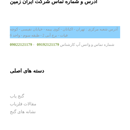
آدرس و شماره تماس شرکت ایران زمین
آدرس شعبه مرکزی : تهران - اکباتان - کوی بیمه - خیابان نفیسی - کوچه
فیات - برج آبی 2 - طبقه سوم - واحد 6
شماره تماس و واتس آپ کارشناس
09192121179
-
09022121179
دسته های اصلی
گنج یاب
مقالات فلزیاب
نشانه های گنج