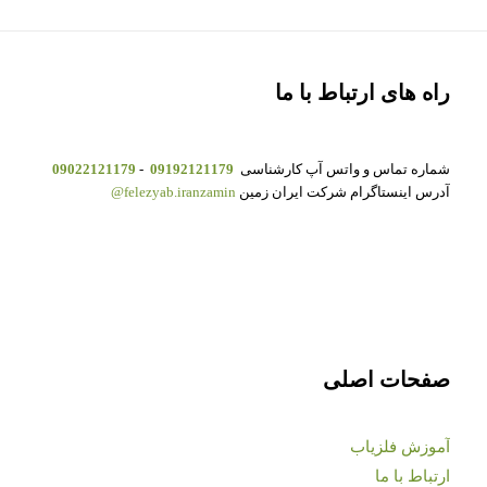
راه های ارتباط با ما
شماره تماس و واتس آپ کارشناسی
09192121179
-
09022121179
آدرس اینستاگرام شرکت ایران زمین
felezyab.iranzamin@
صفحات اصلی
آموزش فلزیاب
ارتباط با ما