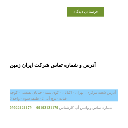
آدرس و شماره تماس شرکت ایران زمین
آدرس شعبه مرکزی : تهران - اکباتان - کوی بیمه - خیابان نفیسی - کوچه
فیات - برج آبی 2 - طبقه سوم - واحد 6
شماره تماس و واتس آپ کارشناس
09192121179
-
09022121179