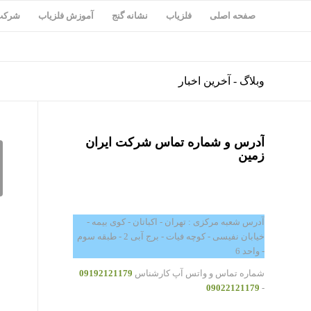
صفحه اصلی
فلزیاب
نشانه گنج
آموزش فلزیاب
شرکت 
وبلاگ - آخرین اخبار
آدرس و شماره تماس شرکت ایران
زمین
آدرس شعبه مرکزی : تهران - اکباتان - کوی بیمه -
خیابان نفیسی - کوچه فیات - برج آبی 2 - طبقه سوم
- واحد 6
شماره تماس و واتس آپ کارشناس
09192121179
09022121179
-