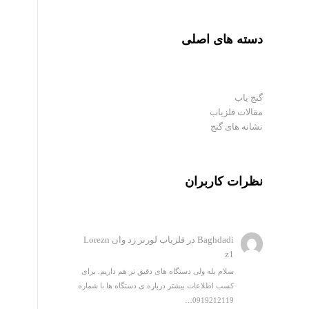
دسته های اصلی
گنج یاب
مقالات فلزیاب
نشانه های گنج
نظرات کاربران
Baghdadi
در
فلزیاب لورنز زد وان Lorezn
z1
سلام بله ولی دستگاه های دقیق تر هم داریم. برای
کسب اطلاعات بیشتر درباره ی دستگاه ها با شماره
0919212119…