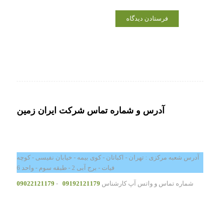
آدرس و شماره تماس شرکت ایران زمین
آدرس شعبه مرکزی : تهران - اکباتان - کوی بیمه - خیابان نفیسی - کوچه
فیات - برج آبی 2 - طبقه سوم - واحد 6
شماره تماس و واتس آپ کارشناس
09192121179
-
09022121179