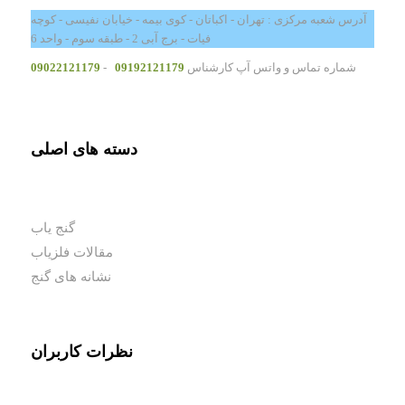
آدرس شعبه مرکزی : تهران - اکباتان - کوی بیمه - خیابان نفیسی - کوچه
فیات - برج آبی 2 - طبقه سوم - واحد 6
شماره تماس و واتس آپ کارشناس
09192121179
-
09022121179
دسته های اصلی
گنج یاب
مقالات فلزیاب
نشانه های گنج
نظرات کاربران