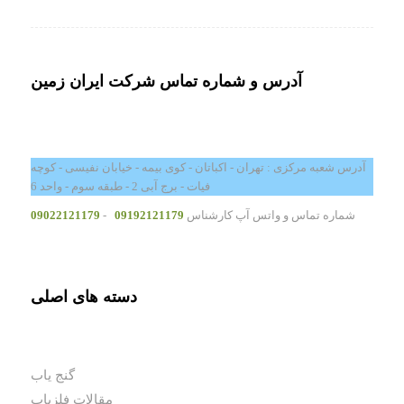
آدرس و شماره تماس شرکت ایران زمین
آدرس شعبه مرکزی : تهران - اکباتان - کوی بیمه - خیابان نفیسی - کوچه
فیات - برج آبی 2 - طبقه سوم - واحد 6
شماره تماس و واتس آپ کارشناس
09192121179
-
09022121179
دسته های اصلی
گنج یاب
مقالات فلزیاب