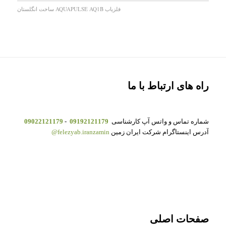
فلزیاب AQUAPULSE AQ1B ساخت انگلستان
راه های ارتباط با ما
شماره تماس و واتس آپ کارشناسی
09192121179
-
09022121179
آدرس اینستاگرام شرکت ایران زمین
felezyab.iranzamin@
صفحات اصلی