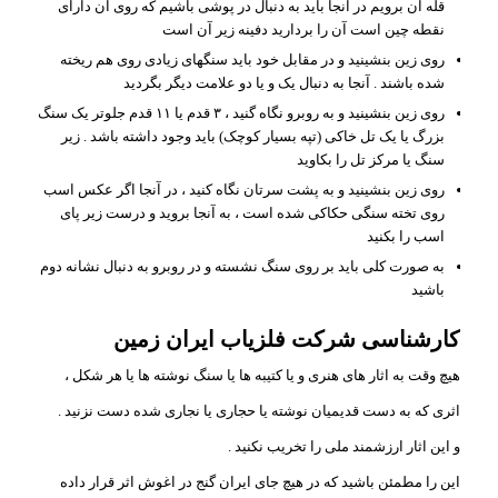
قله آن برویم در آنجا باید به دنبال در پوشی باشیم که روی آن دارای
نقطه چین است آن را بردارید دفینه زیر آن است
روی زین بنشینید و در مقابل خود باید سنگهای زیادی روی هم ریخته
شده باشند . آنجا به دنبال یک و یا دو علامت دیگر بگردید
روی زین بنشینید و به روبرو نگاه گنید ، ۳ قدم یا ۱۱ قدم جلوتر یک سنگ
بزرگ یا یک تل خاکی (تپه بسیار کوچک) باید وجود داشته باشد . زیر
سنگ یا مرکز تل را بکاوید
روی زین بنشینید و به پشت سرتان نگاه کنید ، در آنجا اگر عکس اسب
روی تخته سنگی حکاکی شده است ، به آنجا بروید و درست زیر پای
اسب را بکنید
به صورت کلی باید بر روی سنگ نشسته و در روبرو به دنبال نشانه دوم
باشید
کارشناسی شرکت فلزیاب ایران زمین
هیچ وقت به اثار های هنری و یا کتیبه ها یا سنگ نوشته ها یا هر شکل ،
اثری که به دست قدیمیان نوشته یا حجاری یا نجاری شده دست نزنید .
و این اثار ارزشمند ملی را تخریب نکنید .
این را مطمئن باشید که در هیچ جای ایران گنج در اغوش اثر قرار داده