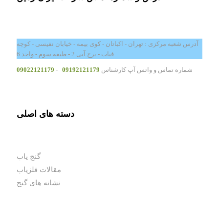
آدرس شعبه مرکزی : تهران - اکباتان - کوی بیمه - خیابان نفیسی - کوچه
فیات - برج آبی 2 - طبقه سوم - واحد 6
شماره تماس و واتس آپ کارشناس
09192121179
-
09022121179
دسته های اصلی
گنج یاب
مقالات فلزیاب
نشانه های گنج