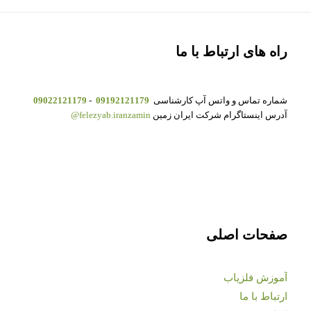
راه های ارتباط با ما
شماره تماس و واتس آپ کارشناسی
09192121179
-
09022121179
آدرس اینستاگرام شرکت ایران زمین
felezyab.iranzamin@
صفحات اصلی
آموزش فلزیاب
ارتباط با ما